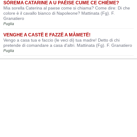
SÒREMA CATARINE A U PAÈISE CUME CE CHIÉME?
Mia sorella Caterina al paese come si chiama? Come dire: Di che
colore è il cavallo bianco di Napoleone? Mattinata (Fg). F.
Granatiero
Puglia
VENGHE A CASTË E FAZZË A MÀMETË!
Vengo a casa tua e faccio (le veci di) tua madre! Detto di chi
pretende di comandare a casa d'altri. Mattinata (Fg). F. Granatiero
Puglia