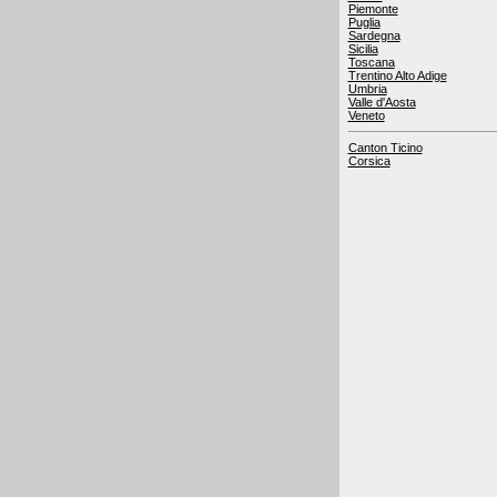
Piemonte
Puglia
Sardegna
Sicilia
Toscana
Trentino Alto Adige
Umbria
Valle d'Aosta
Veneto
Canton Ticino
Corsica