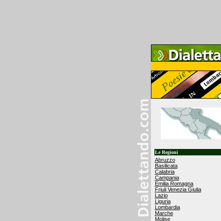
Le Regioni
Abruzzo
Basilicata
Calabria
Campania
Emilia Romagna
Friuli Venezia Giulia
Lazio
Liguria
Lombardia
Marche
Molise