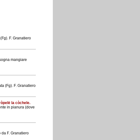
 (Fg). F. Granatiero
Bisogna mangiare
ata (Fg). F. Granatiero
òpelë la còchele.
ente in pianura (dove
o da F. Granatiero