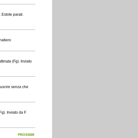
. Estote parati.
natiero
tinata (Fg). Inviato
e uscire senza che
g). Inviato da F.
PROSSIMI