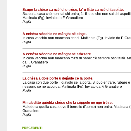
Scupe la chése ca nzé' che trése, fa' u llítte ca nzé ch'aspítte.
Scopa la casa ché non sai chi entra, fa' il letto ché non sai chi aspetti
Mattinata (Fg). Inviato da F. Granatiero
Puglia
A cchésa vècchie ne mànghenë cinge.
In casa vecchia non mancano cenci. Mattinata (Fg). Inviato da F. Gra
Puglia
A cchésa vècchie ne mànghenë stòzzere.
In casa vecchia non mancano tozzi di pane: c'è sempre ospitalità. Mat
da F. Granatiero
Puglia
La chésa a doië porte u dejàule ce la porte.
La casa con due porte il diavolo se la porta. Si può entrare, rubare 
nessuno se ne accorga. Mattinata (Fg). Inviato da F. Granatiero
Puglia
Mmaleditte quédda chése che la còppele ne nge trése.
Maledetta quella casa dove il berretto (l'uomo) non entra. Mattinata (F
Granatiero
Puglia
PRECEDENTI