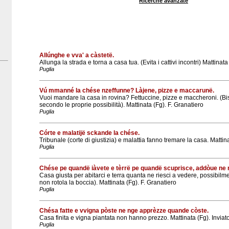
Ricerche avanzate
Allúnghe e vva' a càstetë.
Allunga la strada e torna a casa tua. (Evita i cattivi incontri) Mattinata
Puglia
Vú mmanné la chése nzeffunne? Làjene, pizze e maccarunë.
Vuoi mandare la casa in rovina? Fettuccine, pizze e maccheroni. (
secondo le proprie possibilità). Mattinata (Fg). F. Granatiero
Puglia
Córte e malatijë sckande la chése.
Tribunale (corte di giustizia) e malattia fanno tremare la casa. Mattin
Puglia
Chése pe quandë iàvete e tèrrë pe quandë scuprisce, addòue ne r
Casa giusta per abitarci e terra quanta ne riesci a vedere, possibilm
non rotola la boccia). Mattinata (Fg). F. Granatiero
Puglia
Chésa fatte e vvigna pòste ne nge apprèzze quande còste.
Casa finita e vigna piantata non hanno prezzo. Mattinata (Fg). Inviat
Puglia