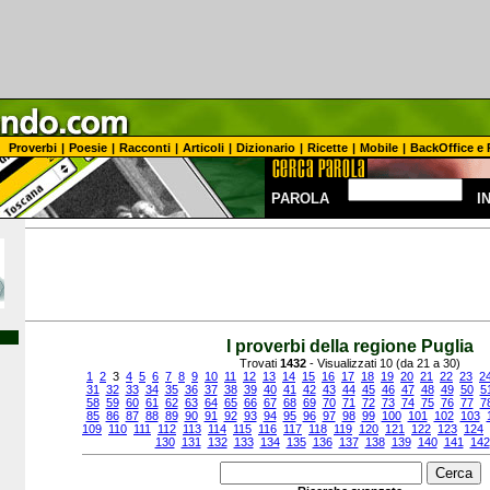
Proverbi
|
Poesie
|
Racconti
|
Articoli
|
Dizionario
|
Ricette
|
Mobile
|
BackOffice e 
PAROLA
I
I proverbi della regione Puglia
Trovati
1432
- Visualizzati 10 (da 21 a 30)
1
2
3
4
5
6
7
8
9
10
11
12
13
14
15
16
17
18
19
20
21
22
23
2
31
32
33
34
35
36
37
38
39
40
41
42
43
44
45
46
47
48
49
50
5
58
59
60
61
62
63
64
65
66
67
68
69
70
71
72
73
74
75
76
77
7
85
86
87
88
89
90
91
92
93
94
95
96
97
98
99
100
101
102
103
109
110
111
112
113
114
115
116
117
118
119
120
121
122
123
124
130
131
132
133
134
135
136
137
138
139
140
141
142