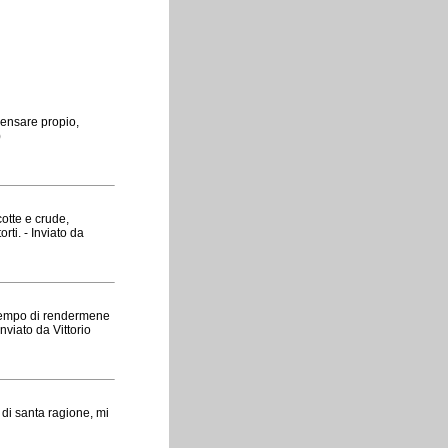
pensare propio,
)
cotte e crude,
ti. - Inviato da
l tempo di rendermene
Inviato da Vittorio
 di santa ragione, mi