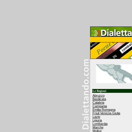
Le Regioni
Abruzzo
Basilicata
Calabria
Campania
Emilia Romagna
Friuli Venezia Giulia
Lazio
Liguria
Lombardia
Marche
Molise