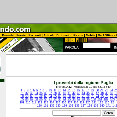
Proverbi
|
Poesie
|
Racconti
|
Articoli
|
Dizionario
|
Ricette
|
Mobile
|
BackOffice e 
PAROLA
I
I proverbi della regione Puglia
Trovati
1432
- Visualizzati 10 (da 531 a 540)
1
2
3
4
5
6
7
8
9
10
11
12
13
14
15
16
17
18
19
20
21
22
23
2
31
32
33
34
35
36
37
38
39
40
41
42
43
44
45
46
47
48
49
50
5
58
59
60
61
62
63
64
65
66
67
68
69
70
71
72
73
74
75
76
77
7
85
86
87
88
89
90
91
92
93
94
95
96
97
98
99
100
101
102
103
109
110
111
112
113
114
115
116
117
118
119
120
121
122
123
124
130
131
132
133
134
135
136
137
138
139
140
141
142