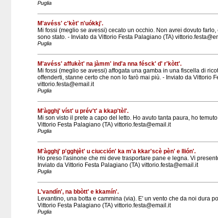
Puglia
M'avéss' c'kèt' n'uókkj'.
Mi fossi (meglio se avessi) cecato un occhio. Non avrei dovuto farlo,
sono stato. - Inviato da Vittorio Festa Palagiano (TA) vittorio.festa@em
Puglia
M'avéss' affukèt' na jàmm' ind'a nna fésck' d' r'kòtt'.
Mi fossi (meglio se avessi) affogata una gamba in una fiscella di ric
offenderti, stanne certo che non lo farò mai più. - Inviato da Vittorio
vittorio.festa@email.it
Puglia
M'àgghj' víst' u prév't' a kkap'tèl'.
Mi son visto il prete a capo del letto. Ho avuto tanta paura, ho temuto 
Vittorio Festa Palagiano (TA) vittorio.festa@email.it
Puglia
M'àgghj' p'gghjèt' u ciucción' ka m'a kkar'scè pèn' e llión'.
Ho preso l'asinone che mi deve trasportare pane e legna. Vi presento
Inviato da Vittorio Festa Palagiano (TA) vittorio.festa@email.it
Puglia
L'vandín', na bbòtt' e kkamín'.
Levantino, una botta e cammina (via). E' un vento che da noi dura poc
Vittorio Festa Palagiano (TA) vittorio.festa@email.it
Puglia