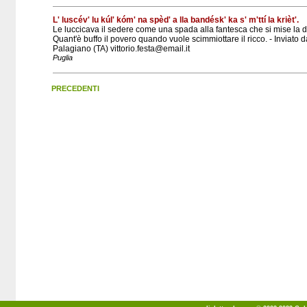
L' luscév' lu kúl' kóm' na spèd' a lla bandésk' ka s' m'ttí la krièt'.
Le luccicava il sedere come una spada alla fantesca che si mise la d
Quant'è buffo il povero quando vuole scimmiottare il ricco. - Inviato d
Palagiano (TA) vittorio.festa@email.it
Puglia
PRECEDENTI