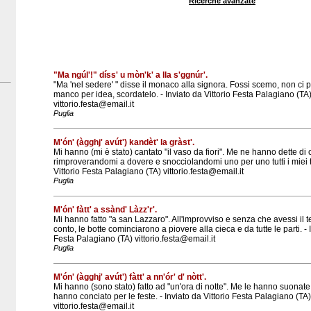
Ricerche avanzate
"Ma ngúl'!" díss' u mòn'k' a lla s'ggnúr'.
"Ma 'nel sedere' " disse il monaco alla signora. Fossi scemo, non ci 
manco per idea, scordatelo. - Inviato da Vittorio Festa Palagiano (TA
vittorio.festa@email.it
Puglia
M'ón' (àgghj' avút') kandèt' la gràst'.
Mi hanno (mi è stato) cantato "il vaso da fiori". Me ne hanno dette di 
rimproverandomi a dovere e snocciolandomi uno per uno tutti i miei tor
Vittorio Festa Palagiano (TA) vittorio.festa@email.it
Puglia
M'ón' fàtt' a ssànd' Làzz'r'.
Mi hanno fatto "a san Lazzaro". All'improvviso e senza che avessi i
conto, le botte cominciarono a piovere alla cieca e da tutte le parti. - 
Festa Palagiano (TA) vittorio.festa@email.it
Puglia
M'ón' (àgghj' avút') fàtt' a nn'ór' d' nòtt'.
Mi hanno (sono stato) fatto ad "un'ora di notte". Me le hanno suonate
hanno conciato per le feste. - Inviato da Vittorio Festa Palagiano (TA)
vittorio.festa@email.it