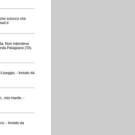
 che sciocco che
ail.it
otta. Non intendevo
 Festa Palagiano (TA)
il peggio. - Inviato da
...mio marito. -
o. - Inviato da