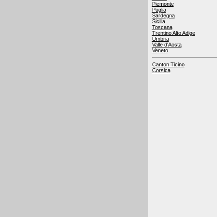
Piemonte
Puglia
Sardegna
Sicilia
Toscana
Trentino Alto Adige
Umbria
Valle d'Aosta
Veneto
Canton Ticino
Corsica