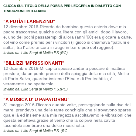
CLICCA SUL TITOLO DELLA POESIA PER LEGGERLA IN DIALETTO CON
TRADUZIONE IN ITALIANO
"A PUTÌA I LARENZINU"
12 dicembre 2016-Ricordo da bambino questa osteria dove mio
padre trascorreva qualche ora libera con gli amici, dopo il lavoro,
e, uno dei pochi passatempi di allora (anni '60) era giocare a carte,
col vino come premio per i vincitori (il gioco si chiamava "patruni e
sutta", tra l' altro ancora in auge in bar o pub del reggino).
Inviato da: Lillo Sergi di Melito P.S.(RC)
"BILLIZZI 'MPRISSIONANTI"
12 dicembre 2016-Mi capita spesso andar a pescare di mattina
presto e, da un punto preciso della spiaggia della mia città, Melito
di Porto Salvo, guardar insieme l'Etna e di Pentedàttilo, è
veramente uno spettacolo.
Inviato da: Lillo Sergi di Melito P.S.(RC)
"A MUSICA D' U PAPATORNU"
31 maggio 2016-Ricordo quante volte, passeggiando sulla riva del
mare, prendevo una delle tante conchiglie che si trovavono sparse
qua e là ed insieme alla mia ragazza ascoltavamo le vibrazioni che
questa emetteva grazie al vento che la colpiva nella cavità
facendole sembrare una dolce musichetta.
Inviato da: Lillo Sergi di Melito P.S. (RC