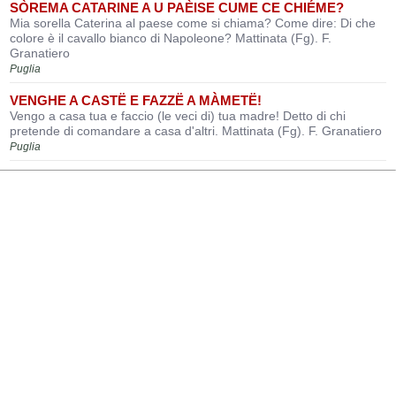
SÒREMA CATARINE A U PAÈISE CUME CE CHIÉME?
Mia sorella Caterina al paese come si chiama? Come dire: Di che
colore è il cavallo bianco di Napoleone? Mattinata (Fg). F.
Granatiero
Puglia
VENGHE A CASTË E FAZZË A MÀMETË!
Vengo a casa tua e faccio (le veci di) tua madre! Detto di chi
pretende di comandare a casa d'altri. Mattinata (Fg). F. Granatiero
Puglia