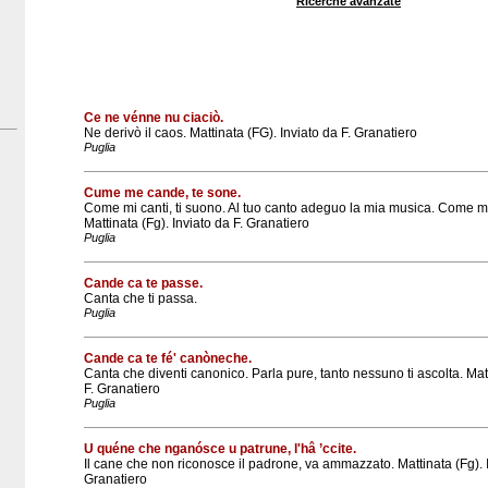
Ricerche avanzate
Ce ne vénne nu ciaciò.
Ne derivò il caos. Mattinata (FG). Inviato da F. Granatiero
Puglia
Cume me cande, te sone.
Come mi canti, ti suono. Al tuo canto adeguo la mia musica. Come mi tra
Mattinata (Fg). Inviato da F. Granatiero
Puglia
Cande ca te passe.
Canta che ti passa.
Puglia
Cande ca te fé' canòneche.
Canta che diventi canonico. Parla pure, tanto nessuno ti ascolta. Matt
F. Granatiero
Puglia
U quéne che nganósce u patrune, l'hâ ’ccite.
Il cane che non riconosce il padrone, va ammazzato. Mattinata (Fg). I
Granatiero