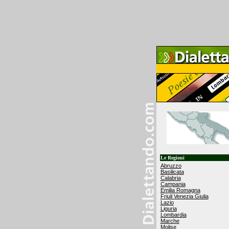
Le Regioni
Abruzzo
Basilicata
Calabria
Campania
Emilia Romagna
Friuli Venezia Giulia
Lazio
Liguria
Lombardia
Marche
Molise