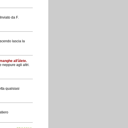
Inviato da F.
uscendo lascia la
manghe all'àlete.
e neppure agli altri.
etta qualsiasi
atiero