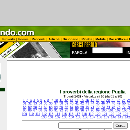
Proverbi
|
Poesie
|
Racconti
|
Articoli
|
Dizionario
|
Ricette
|
Mobile
|
BackOffice e 
PAROLA
I
I proverbi della regione Puglia
Trovati
1432
- Visualizzati 10 (da 81 a 90)
1
2
3
4
5
6
7
8
9
10
11
12
13
14
15
16
17
18
19
20
21
22
23
2
31
32
33
34
35
36
37
38
39
40
41
42
43
44
45
46
47
48
49
50
5
58
59
60
61
62
63
64
65
66
67
68
69
70
71
72
73
74
75
76
77
7
85
86
87
88
89
90
91
92
93
94
95
96
97
98
99
100
101
102
103
109
110
111
112
113
114
115
116
117
118
119
120
121
122
123
124
130
131
132
133
134
135
136
137
138
139
140
141
142