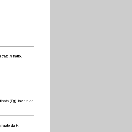
tti, ti tratto.
inata (Fg). Inviato da
nviato da F.