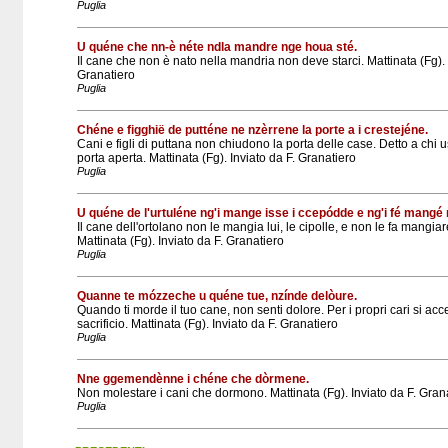
Puglia
U quéne che nn-è néte ndla mandre nge houa sté.
Il cane che non è nato nella mandria non deve starci. Mattinata (Fg). 
Granatiero
Puglia
Chéne e figghië de putténe ne nzèrrene la porte a i crestejéne.
Cani e figli di puttana non chiudono la porta delle case. Detto a chi 
porta aperta. Mattinata (Fg). Inviato da F. Granatiero
Puglia
U quéne de l'urtuléne ng'i mange isse i ccepódde e ng'i fé mangé 
Il cane dell'ortolano non le mangia lui, le cipolle, e non le fa mangiar
Mattinata (Fg). Inviato da F. Granatiero
Puglia
Quanne te mózzeche u quéne tue, nzínde delòure.
Quando ti morde il tuo cane, non senti dolore. Per i propri cari si acc
sacrificio. Mattinata (Fg). Inviato da F. Granatiero
Puglia
Nne ggemendènne i chéne che dòrmene.
Non molestare i cani che dormono. Mattinata (Fg). Inviato da F. Gran
Puglia