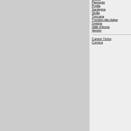
Piemonte
Puglia
Sardegna
Sicilia
Toscana
Trentino Alto Adige
Umbria
Valle d'Aosta
Veneto
Canton Ticino
Corsica