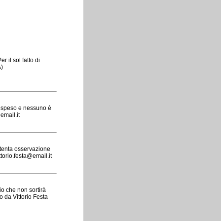
il sol fatto di
A)
ospeso e nessuno è
email.it
ttenta osservazione
ttorio.festa@email.it
o che non sortirà
to da Vittorio Festa