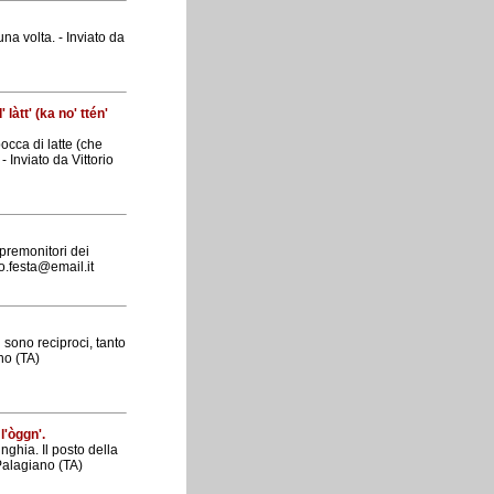
a volta. - Inviato da
 làtt' (ka no' ttén'
occa di latte (che
 Inviato da Vittorio
 premonitori dei
io.festa@email.it
 sono reciproci, tanto
ano (TA)
l'òggn'.
nghia. Il posto della
 Palagiano (TA)