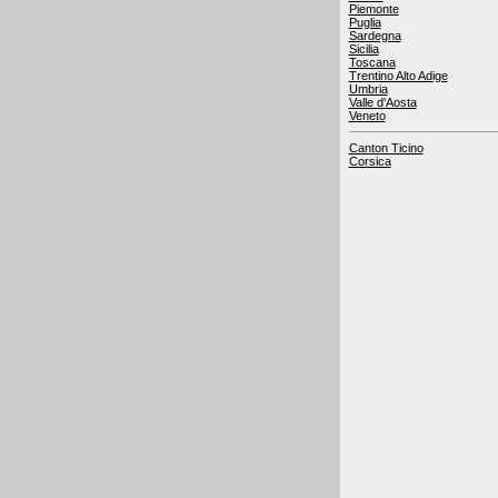
Piemonte
Puglia
Sardegna
Sicilia
Toscana
Trentino Alto Adige
Umbria
Valle d'Aosta
Veneto
Canton Ticino
Corsica