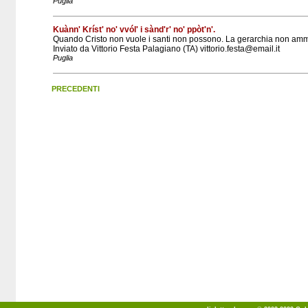
Puglia
Kuànn' Kríst' no' vvól' i sànd'r' no' ppòt'n'.
Quando Cristo non vuole i santi non possono. La gerarchia non amme
Inviato da Vittorio Festa Palagiano (TA) vittorio.festa@email.it
Puglia
PRECEDENTI