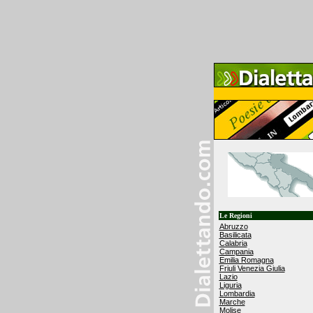
Le Regioni
Abruzzo
Basilicata
Calabria
Campania
Emilia Romagna
Friuli Venezia Giulia
Lazio
Liguria
Lombardia
Marche
Molise