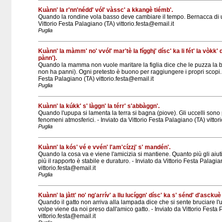
Kuànn' la r'nn'nédd' vól' vàssc' a kkangè tiémb'.
Quando la rondine vola basso deve cambiare il tempo. Bernacca di un
Vittorio Festa Palagiano (TA) vittorio.festa@email.it
Puglia
Kuànn' la màmm' no' vvól' mar'tè la fígghj' dísc' ka li fét' la vòkk' d'
pànn').
Quando la mamma non vuole maritare la figlia dice che le puzza la b
non ha panni). Ogni pretesto è buono per raggiungere i propri scopi. -
Festa Palagiano (TA) vittorio.festa@email.it
Puglia
Kuànn' la kúkk' s' làggn' la térr' s'abbàggn'.
Quando l'upupa si lamenta la terra si bagna (piove). Gli uccelli sono
fenomeni atmosferici. - Inviato da Vittorio Festa Palagiano (TA) vittor
Puglia
Kuànn' la kós' vé e vvén' l'am'cízzj' s' mandén'.
Quando la cosa va e viene l'amicizia si mantiene. Quanto più gli aiuti
più il rapporto è stabile e duraturo. - Inviato da Vittorio Festa Palagi
vittorio.festa@email.it
Puglia
Kuànn' la jàtt' no' ng'arrív' a llu lucíggn' dísc' ka s' sénd' d'asckuè 
Quando il gatto non arriva alla lampada dice che si sente bruciare l'u
volpe viene da noi preso dall'amico gatto. - Inviato da Vittorio Festa
vittorio.festa@email.it