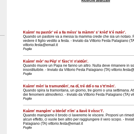
Ricerche avanzate
Kuànn' nu pastór' vé a lla méss' la màmm' s' kréd' k'é nutèr'.
Quando un pastore va a messa la mamma crede che sia un notaio. Per 
vedere il figlio vestito a festa. - Inviato da Vittorio Festa Palagiano (T
vittorio.festa@email.it
Puglia
Kuànn' mór' nu Pèp' n' fàsc'n' n'aldún'.
Quando muore un Papa ne fanno un altro. Nulla deve rimanere in s
insostituibile. - Inviato da Vittorio Festa Palagiano (TA) vittorio.festa@
Puglia
Kuànn' mén' la tramundèn', na dí, tré ddí o na s'tt'mèn'.
Quando spira la tramontana, un giorno, tre giorni o una settimana. A
dei fenomeni atmosferici. - Inviato da Vittorio Festa Palagiano (TA) vi
Puglia
Kuànn' mangèm' u bbród' n'ím' a llavè li víssc'l'.
Quando mangiamo il brodo ci laveremo le viscere. Proponi un rimedi
alcun effetto, ci vuole ben altro per raggiungere il vero scopo. - Invia
Palagiano (TA) vittorio.festa@email.it
Puglia