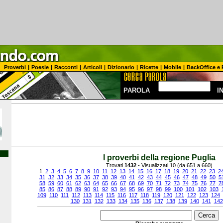
Proverbi
|
Poesie
|
Racconti
|
Articoli
|
Dizionario
|
Ricette
|
Mobile
|
BackOffice e 
PAROLA
I
I proverbi della regione Puglia
Trovati
1432
- Visualizzati 10 (da 651 a 660)
1
2
3
4
5
6
7
8
9
10
11
12
13
14
15
16
17
18
19
20
21
22
23
2
31
32
33
34
35
36
37
38
39
40
41
42
43
44
45
46
47
48
49
50
5
58
59
60
61
62
63
64
65
66
67
68
69
70
71
72
73
74
75
76
77
7
85
86
87
88
89
90
91
92
93
94
95
96
97
98
99
100
101
102
103
109
110
111
112
113
114
115
116
117
118
119
120
121
122
123
124
130
131
132
133
134
135
136
137
138
139
140
141
142