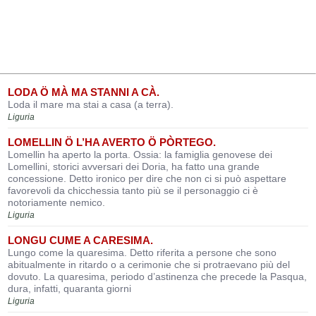
LODA Ö MÀ MA STANNI A CÀ.
Loda il mare ma stai a casa (a terra).
Liguria
LOMELLIN Ö L’HA AVERTO Ö PÒRTEGO.
Lomellin ha aperto la porta. Ossia: la famiglia genovese dei
Lomellini, storici avversari dei Doria, ha fatto una grande
concessione. Detto ironico per dire che non ci si può aspettare
favorevoli da chicchessia tanto più se il personaggio ci è
notoriamente nemico.
Liguria
LONGU CUME A CARESIMA.
Lungo come la quaresima. Detto riferita a persone che sono
abitualmente in ritardo o a cerimonie che si protraevano più del
dovuto. La quaresima, periodo d’astinenza che precede la Pasqua,
dura, infatti, quaranta giorni
Liguria