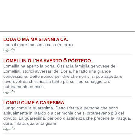
LODA Ö MÀ MA STANNI A CÀ.
Loda il mare ma stai a casa (a terra).
Liguria
LOMELLIN Ö L’HA AVERTO Ö PÒRTEGO.
Lomellin ha aperto la porta. Ossia: la famiglia genovese dei
Lomellini, storici avversari dei Doria, ha fatto una grande
concessione. Detto ironico per dire che non ci si può aspettare
favorevoli da chicchessia tanto più se il personaggio ci è
notoriamente nemico.
Liguria
LONGU CUME A CARESIMA.
Lungo come la quaresima. Detto riferita a persone che sono
abitualmente in ritardo o a cerimonie che si protraevano più del
dovuto. La quaresima, periodo d’astinenza che precede la Pasqua,
dura, infatti, quaranta giorni
Liguria