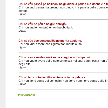
Chi nö vêu passâ pe bellinon, nö giudiche a pansa a-e donne e ö 
Chi non vuol passar da cretino, non giudichi la pancia delle donne e
tempo.
Liguria
Chi nö vêu no pêu e nö gj’è obbligôu.
Chi non vuole non può e non ha obblighi.
Liguria
Chi nö vêu ëse conseggiôu no merita aggiutto.
Chi non vuol essere consigliato non merita aiuto.
Liguria
Chi nö vêu aveì de crûzii se ne stagghe in ti sö panni.
Chi non vuole avere delle noie se ne stia nei suoi panni ossia non s’i
degli altri.
Liguria
Chi nö ten conto do citto, nö ten conto da palanca.
Chi non tiene conto dei centesimi non tiene nemmeno conto delle lir
Liguria
PRECEDENTI