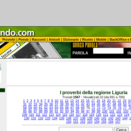
Proverbi
|
Poesie
|
Racconti
|
Articoli
|
Dizionario
|
Ricette
|
Mobile
|
BackOffice e 
PAROLA
I
I proverbi della regione Liguria
Trovati
1567
- Visualizzati 10 (da 691 a 700)
1
2
3
4
5
6
7
8
9
10
11
12
13
14
15
16
17
18
19
20
21
22
23
2
31
32
33
34
35
36
37
38
39
40
41
42
43
44
45
46
47
48
49
50
5
58
59
60
61
62
63
64
65
66
67
68
69
70
71
72
73
74
75
76
77
7
85
86
87
88
89
90
91
92
93
94
95
96
97
98
99
100
101
102
103
109
110
111
112
113
114
115
116
117
118
119
120
121
122
123
124
130
131
132
133
134
135
136
137
138
139
140
141
142
143
144
1
150
151
152
153
154
155
156
157