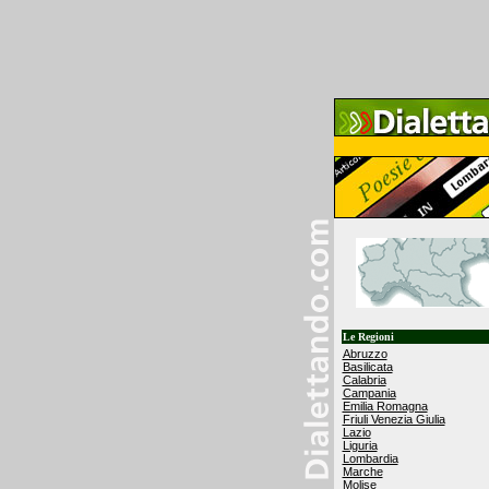
Le Regioni
Abruzzo
Basilicata
Calabria
Campania
Emilia Romagna
Friuli Venezia Giulia
Lazio
Liguria
Lombardia
Marche
Molise