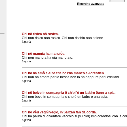
Ricerche avanzate
Chi nö risica nö rosica.
Chi non risica non rosica. Chi non rischia non ottiene.
Liguria
Chi nö mangia ha mangiôu.
Chi non mangia ha già mangiato.
Liguria
Chi nö ha amô a-e bestie nö l’ha manco a-i crestien.
Chi non ha amore per le bestie non lo ha neppure per i cristiani.
Liguria
Chi nö beive in compagnia ö ch'o l'è un laddro öunn-a spia.
Chi non beve in compagnia o che è un ladro o una spia.
Liguria
Chi nö vêu vegnì vëgio, in Sarzan fan da corda.
Chi ha paura di diventare vecchio si (suicidi) impiccandosi con la co
Liguria