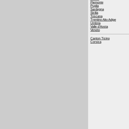
Piemonte
Puglia
Sardegna
Sicilia
Toscana
Trentino Alto Adige
Umbria
Valle d'Aosta
Veneto
Canton Ticino
Corsica