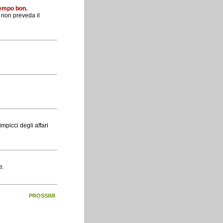
tempo bon.
 non preveda il
mpicci degli affari
e.
PROSSIMI