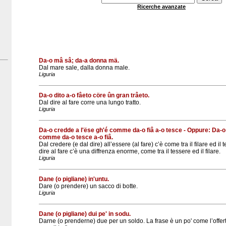
Ricerche avanzate
Da-o mâ sâ; da-a donna mä.
Dal mare sale, dalla donna male.
Liguria
Da-o dito a-o fâeto cöre ûn gran trâeto.
Dal dire al fare corre una lungo tratto.
Liguria
Da-o credde a l'ëse gh'é comme da-o fiâ a-o tesce - Oppure: Da-o 
comme da-o tesce a-o fiâ.
Dal credere (e dal dire) all’essere (al fare) c’è come tra il filare ed il
dire al fare c’è una diffrenza enorme, come tra il tessere ed il filare.
Liguria
Dane (o pigliane) in'untu.
Dare (o prendere) un sacco di botte.
Liguria
Dane (o pigliane) dui pe' in sodu.
Darne (o prenderne) due per un soldo. La frase è un po' come l’offe