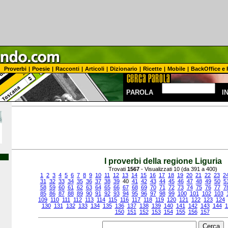
Proverbi
|
Poesie
|
Racconti
|
Articoli
|
Dizionario
|
Ricette
|
Mobile
|
BackOffice e 
PAROLA
I
I proverbi della regione Liguria
Trovati
1567
- Visualizzati 10 (da 391 a 400)
1
2
3
4
5
6
7
8
9
10
11
12
13
14
15
16
17
18
19
20
21
22
23
2
31
32
33
34
35
36
37
38
39
40
41
42
43
44
45
46
47
48
49
50
5
58
59
60
61
62
63
64
65
66
67
68
69
70
71
72
73
74
75
76
77
7
85
86
87
88
89
90
91
92
93
94
95
96
97
98
99
100
101
102
103
109
110
111
112
113
114
115
116
117
118
119
120
121
122
123
124
130
131
132
133
134
135
136
137
138
139
140
141
142
143
144
1
150
151
152
153
154
155
156
157