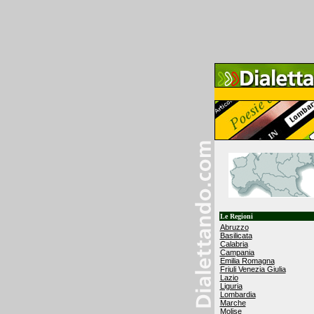
Le Regioni
Abruzzo
Basilicata
Calabria
Campania
Emilia Romagna
Friuli Venezia Giulia
Lazio
Liguria
Lombardia
Marche
Molise