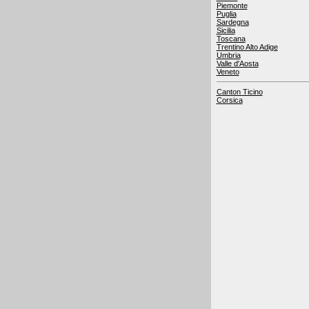
Piemonte
Puglia
Sardegna
Sicilia
Toscana
Trentino Alto Adige
Umbria
Valle d'Aosta
Veneto
Canton Ticino
Corsica