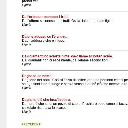
prendi tre”.
Liguria
Dall’erboo se conosce i frûti.
Dall’albero si conoscono i frutti. Ossia: tale padre tale figlio.
Liguria
Dâighe adossu cu l’è u luvu.
Dagli addosso che è il lupo.
Liguria
Da-i diamanti nö sciorte ninte, da-o liame sciortan sciôe.
Dai diamanti non ci esce niente, dal letame escono fiori.
Liguria
Daghene de nomi!
Dagliene dei nomi! Così si finiva di sollecitare una persona che si p
spiegazioni fuor di luogo e senza senso fuorché ciò che doveva dire
Liguria
Daghene ciü che insc'in cöiru.
Darne più che su di un pezzo di cuoio. Picchiare sodo come si faceva
calzolaio risuolava le scarpe.
Liguria
PRECEDENTI