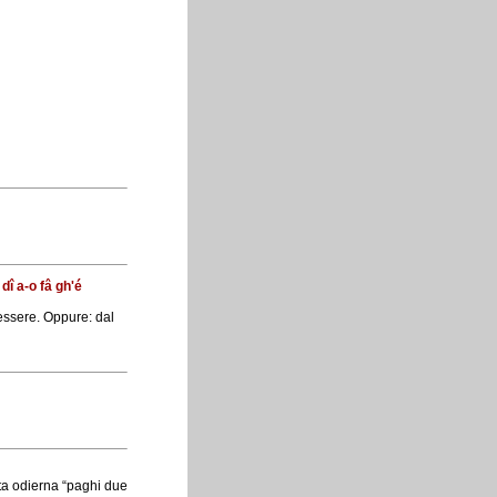
dî a-o fâ gh'é
 tessere. Oppure: dal
rta odierna “paghi due