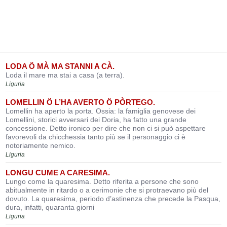
LODA Ö MÀ MA STANNI A CÀ.
Loda il mare ma stai a casa (a terra).
Liguria
LOMELLIN Ö L’HA AVERTO Ö PÒRTEGO.
Lomellin ha aperto la porta. Ossia: la famiglia genovese dei
Lomellini, storici avversari dei Doria, ha fatto una grande
concessione. Detto ironico per dire che non ci si può aspettare
favorevoli da chicchessia tanto più se il personaggio ci è
notoriamente nemico.
Liguria
LONGU CUME A CARESIMA.
Lungo come la quaresima. Detto riferita a persone che sono
abitualmente in ritardo o a cerimonie che si protraevano più del
dovuto. La quaresima, periodo d’astinenza che precede la Pasqua,
dura, infatti, quaranta giorni
Liguria