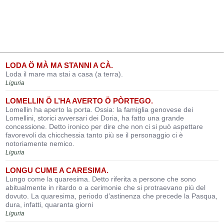
LODA Ö MÀ MA STANNI A CÀ.
Loda il mare ma stai a casa (a terra).
Liguria
LOMELLIN Ö L’HA AVERTO Ö PÒRTEGO.
Lomellin ha aperto la porta. Ossia: la famiglia genovese dei
Lomellini, storici avversari dei Doria, ha fatto una grande
concessione. Detto ironico per dire che non ci si può aspettare
favorevoli da chicchessia tanto più se il personaggio ci è
notoriamente nemico.
Liguria
LONGU CUME A CARESIMA.
Lungo come la quaresima. Detto riferita a persone che sono
abitualmente in ritardo o a cerimonie che si protraevano più del
dovuto. La quaresima, periodo d’astinenza che precede la Pasqua,
dura, infatti, quaranta giorni
Liguria