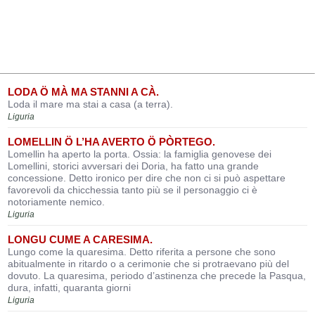
LODA Ö MÀ MA STANNI A CÀ.
Loda il mare ma stai a casa (a terra).
Liguria
LOMELLIN Ö L’HA AVERTO Ö PÒRTEGO.
Lomellin ha aperto la porta. Ossia: la famiglia genovese dei
Lomellini, storici avversari dei Doria, ha fatto una grande
concessione. Detto ironico per dire che non ci si può aspettare
favorevoli da chicchessia tanto più se il personaggio ci è
notoriamente nemico.
Liguria
LONGU CUME A CARESIMA.
Lungo come la quaresima. Detto riferita a persone che sono
abitualmente in ritardo o a cerimonie che si protraevano più del
dovuto. La quaresima, periodo d’astinenza che precede la Pasqua,
dura, infatti, quaranta giorni
Liguria