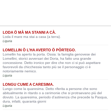
LODA Ö MÀ MA STANNI A CÀ.
Loda il mare ma stai a casa (a terra).
Liguria
LOMELLIN Ö L’HA AVERTO Ö PÒRTEGO.
Lomellin ha aperto la porta. Ossia: la famiglia genovese dei
Lomellini, storici avversari dei Doria, ha fatto una grande
concessione. Detto ironico per dire che non ci si può aspettare
favorevoli da chicchessia tanto più se il personaggio ci è
notoriamente nemico.
Liguria
LONGU CUME A CARESIMA.
Lungo come la quaresima. Detto riferita a persone che sono
abitualmente in ritardo o a cerimonie che si protraevano più del
dovuto. La quaresima, periodo d’astinenza che precede la Pasqua,
dura, infatti, quaranta giorni
Liguria