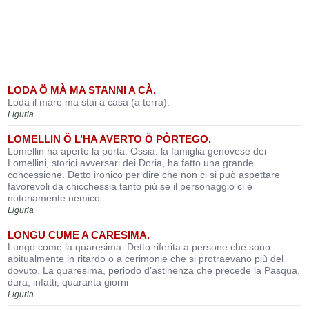
LODA Ö MÀ MA STANNI A CÀ.
Loda il mare ma stai a casa (a terra).
Liguria
LOMELLIN Ö L’HA AVERTO Ö PÒRTEGO.
Lomellin ha aperto la porta. Ossia: la famiglia genovese dei
Lomellini, storici avversari dei Doria, ha fatto una grande
concessione. Detto ironico per dire che non ci si può aspettare
favorevoli da chicchessia tanto più se il personaggio ci è
notoriamente nemico.
Liguria
LONGU CUME A CARESIMA.
Lungo come la quaresima. Detto riferita a persone che sono
abitualmente in ritardo o a cerimonie che si protraevano più del
dovuto. La quaresima, periodo d’astinenza che precede la Pasqua,
dura, infatti, quaranta giorni
Liguria