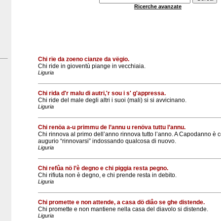
Ricerche avanzate
Chi rïe da zoeno cianze da vëgio.
Chi ride in gioventù piange in vecchiaia.
Liguria
Chi rida d'r malu di autri,'r sou i s' g'appressa.
Chi ride del male degli altri i suoi (mali) si si avvicinano.
Liguria
Chi renöa a-u primmu de l’annu u renöva tuttu l’annu.
Chi rinnova al primo dell’anno rinnova tutto l’anno. A Capodanno è 
augurio “rinnovarsi” indossando qualcosa di nuovo.
Liguria
Chi refûa nö l’è degno e chi piggia resta pegno.
Chi rifiuta non è degno, e chi prende resta in debito.
Liguria
Chi promette e non attende, a casa dö diâo se ghe distende.
Chi promette e non mantiene nella casa del diavolo si distende.
Liguria