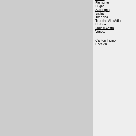
Piemonte
Puglia
Sardegna
Sicilia
Toscana
Trentino Alto Adige
Umbria
Valle d'Aosta
Veneto
Canton Ticino
Corsica