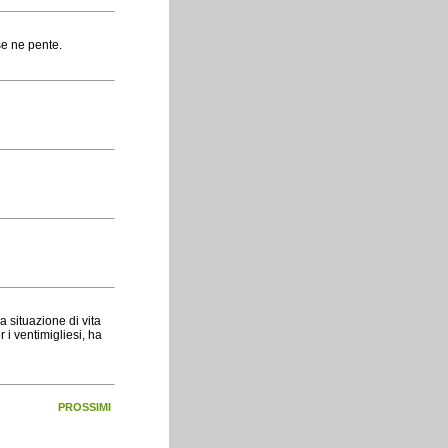
se ne pente.
a situazione di vita
i ventimigliesi, ha
PROSSIMI