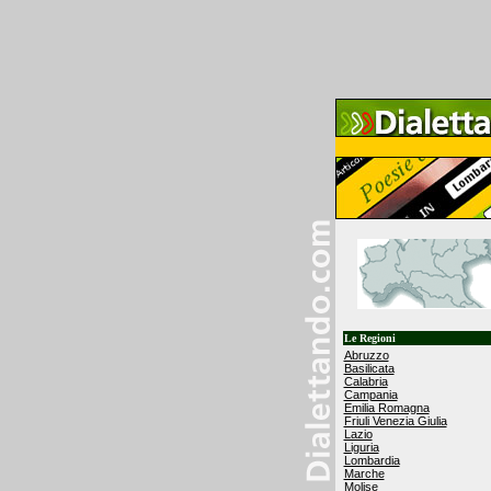
Le Regioni
Abruzzo
Basilicata
Calabria
Campania
Emilia Romagna
Friuli Venezia Giulia
Lazio
Liguria
Lombardia
Marche
Molise