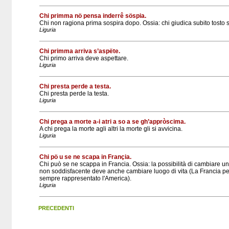
Chi primma nö pensa inderrê söspia.
Chi non ragiona prima sospira dopo. Ossia: chi giudica subito tosto 
Liguria
Chi primma arriva s’aspëte.
Chi primo arriva deve aspettare.
Liguria
Chi presta perde a testa.
Chi presta perde la testa.
Liguria
Chi prega a morte a-i atri a so a se gh’appròscima.
A chi prega la morte agli altri la morte gli si avvicina.
Liguria
Chi pö u se ne scapa in Françia.
Chi può se ne scappa in Francia. Ossia: la possibilità di cambiare un
non soddisfacente deve anche cambiare luogo di vita (La Francia per 
sempre rappresentato l'America).
Liguria
PRECEDENTI