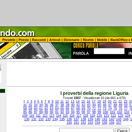
Proverbi
|
Poesie
|
Racconti
|
Articoli
|
Dizionario
|
Ricette
|
Mobile
|
BackOffice e 
PAROLA
I
I proverbi della regione Liguria
Trovati
1567
- Visualizzati 10 (da 661 a 670)
1
2
3
4
5
6
7
8
9
10
11
12
13
14
15
16
17
18
19
20
21
22
23
2
31
32
33
34
35
36
37
38
39
40
41
42
43
44
45
46
47
48
49
50
5
58
59
60
61
62
63
64
65
66
67
68
69
70
71
72
73
74
75
76
77
7
85
86
87
88
89
90
91
92
93
94
95
96
97
98
99
100
101
102
103
109
110
111
112
113
114
115
116
117
118
119
120
121
122
123
124
130
131
132
133
134
135
136
137
138
139
140
141
142
143
144
1
150
151
152
153
154
155
156
157