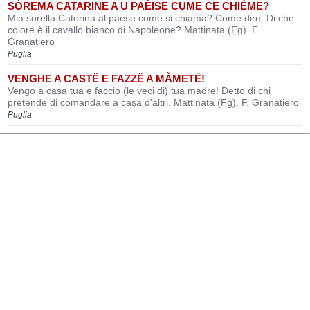
SÒREMA CATARINE A U PAÈISE CUME CE CHIÉME?
Mia sorella Caterina al paese come si chiama? Come dire: Di che
colore è il cavallo bianco di Napoleone? Mattinata (Fg). F.
Granatiero
Puglia
VENGHE A CASTË E FAZZË A MÀMETË!
Vengo a casa tua e faccio (le veci di) tua madre! Detto di chi
pretende di comandare a casa d'altri. Mattinata (Fg). F. Granatiero
Puglia