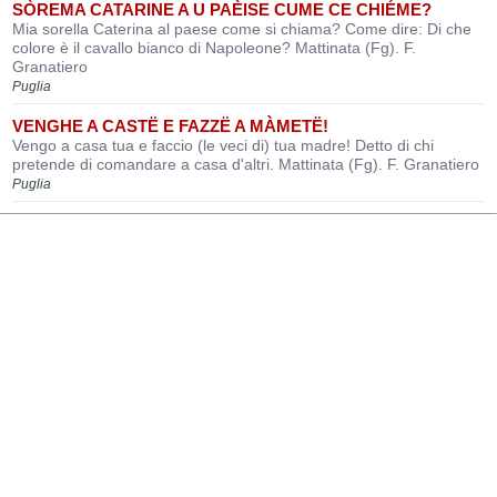
SÒREMA CATARINE A U PAÈISE CUME CE CHIÉME?
Mia sorella Caterina al paese come si chiama? Come dire: Di che
colore è il cavallo bianco di Napoleone? Mattinata (Fg). F.
Granatiero
Puglia
VENGHE A CASTË E FAZZË A MÀMETË!
Vengo a casa tua e faccio (le veci di) tua madre! Detto di chi
pretende di comandare a casa d'altri. Mattinata (Fg). F. Granatiero
Puglia