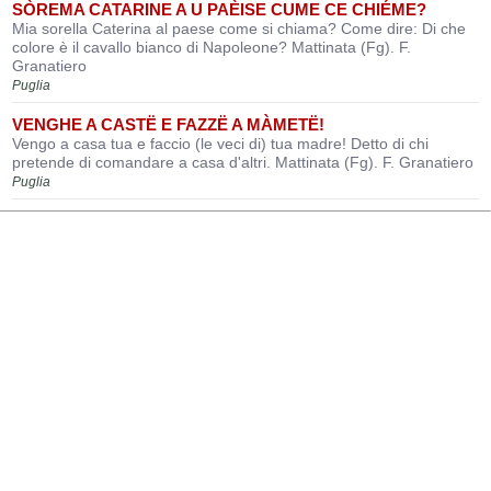
SÒREMA CATARINE A U PAÈISE CUME CE CHIÉME?
Mia sorella Caterina al paese come si chiama? Come dire: Di che
colore è il cavallo bianco di Napoleone? Mattinata (Fg). F.
Granatiero
Puglia
VENGHE A CASTË E FAZZË A MÀMETË!
Vengo a casa tua e faccio (le veci di) tua madre! Detto di chi
pretende di comandare a casa d'altri. Mattinata (Fg). F. Granatiero
Puglia