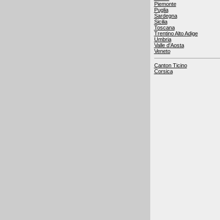
Piemonte
Puglia
Sardegna
Sicilia
Toscana
Trentino Alto Adige
Umbria
Valle d'Aosta
Veneto
Canton Ticino
Corsica