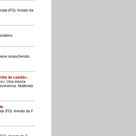
nata (FG). Inviato da
anatiero.
viene smascherato.
eritte de cambà».
vere». Una mezza
pravvivenza. Mattinata
de.
ta (FG). Inviato da F.