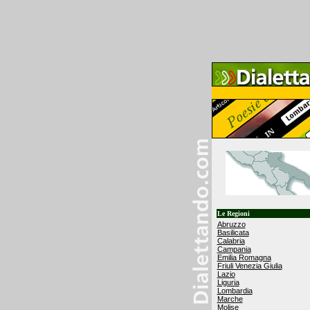
Le Regioni
Abruzzo
Basilicata
Calabria
Campania
Emilia Romagna
Friuli Venezia Giulia
Lazio
Liguria
Lombardia
Marche
Molise