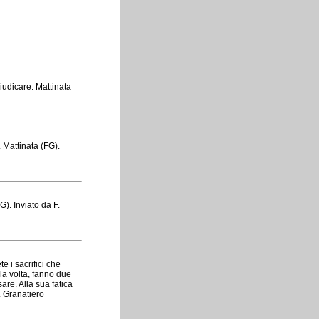
iudicare. Mattinata
Mattinata (FG).
G). Inviato da F.
e i sacrifici che
la volta, fanno due
sare. Alla sua fatica
. Granatiero