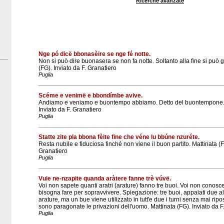
Ricerche avanzate
Nge pó dicë bbonasèire se nge fé notte.
Non si può dire buonasera se non fa notte. Soltanto alla fine si può g
(FG). Inviato da F. Granatiero
Puglia
Scéme e venimë e bbondímbe avive.
Andiamo e veniamo e buontempo abbiamo. Detto del buontempone. 
Inviato da F. Granatiero
Puglia
Statte zite pla bbona fèite fine che véne lu bbúne nzuréte.
Resta nubile e fiduciosa finché non viene il buon partito. Mattinata (F
Granatiero
Puglia
Vuie ne-nzapite quanda aràtere fanne trè vúvë.
Voi non sapete quanti aratri (arature) fanno tre buoi. Voi non conoscet
bisogna fare per sopravvivere. Spiegazione: tre buoi, appaiati due al
arature, ma un bue viene utilizzato in tutt'e due i turni senza mai ripo
sono paragonate le privazioni dell'uomo. Mattinata (FG). Inviato da F
Puglia