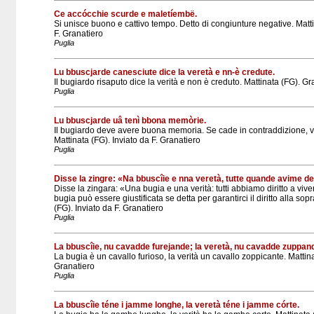
Ce accócchie scurde e maletíembë.
Si unisce buono e cattivo tempo. Detto di congiunture negative. Matti
F. Granatiero
Puglia
Lu bbuscjarde canesciute dice la veretà e nn-è credute.
Il bugiardo risaputo dice la verità e non è creduto. Mattinata (FG). Gr
Puglia
Lu bbuscjarde uâ tenì bbona memòrie.
Il bugiardo deve avere buona memoria. Se cade in contraddizione, 
Mattinata (FG). Inviato da F. Granatiero
Puglia
Disse la zingre: «Na bbuscîie e nna veretà, tutte quande avime d
Disse la zingara: «Una bugia e una verità: tutti abbiamo diritto a vi
bugia può essere giustificata se detta per garantirci il diritto alla so
(FG). Inviato da F. Granatiero
Puglia
La bbuscîie, nu cavadde furejande; la veretà, nu cavadde zuppan
La bugia è un cavallo furioso, la verità un cavallo zoppicante. Mattina
Granatiero
Puglia
La bbuscîie téne i jamme longhe, la veretà téne i jamme córte.