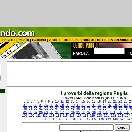
Proverbi
|
Poesie
|
Racconti
|
Articoli
|
Dizionario
|
Ricette
|
Mobile
|
BackOffice e 
PAROLA
I
I proverbi della regione Puglia
Trovati
1432
- Visualizzati 10 (da 141 a 150)
1
2
3
4
5
6
7
8
9
10
11
12
13
14
15
16
17
18
19
20
21
22
23
2
31
32
33
34
35
36
37
38
39
40
41
42
43
44
45
46
47
48
49
50
5
58
59
60
61
62
63
64
65
66
67
68
69
70
71
72
73
74
75
76
77
7
85
86
87
88
89
90
91
92
93
94
95
96
97
98
99
100
101
102
103
109
110
111
112
113
114
115
116
117
118
119
120
121
122
123
124
130
131
132
133
134
135
136
137
138
139
140
141
142