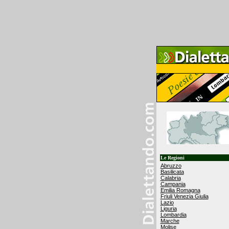
Le Regioni
Abruzzo
Basilicata
Calabria
Campania
Emilia Romagna
Friuli Venezia Giulia
Lazio
Liguria
Lombardia
Marche
Molise