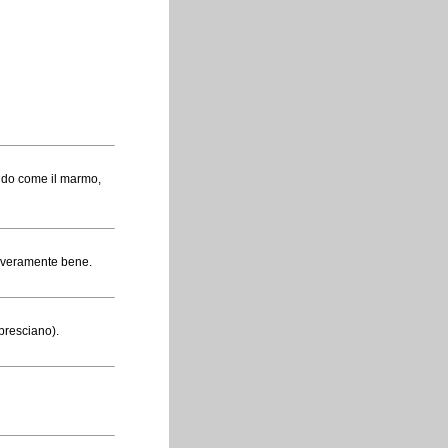
eddo come il marmo,
le veramente bene.
bresciano).