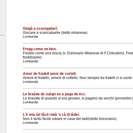
Giugà a scaregabarì.
Giocare a scaricabarile (detto milanese).
Lombardia
Fregg come on biss.
Freddo come una biscia (v. Dizionario Milanese di F.Cherubini). Fr
freddissimo.
Lombardia
Amor de fradell amor de cortell.
Amore di fratello, amore di coltello. Non sempre tra fratelli ci si vuo
Lombardia
Le braàde de zuègn se a paga de ècc.
Le bravate di quando si era giovani, si pagano da vecchi (proverbio 
Lombardia
L'è mia tàt fàcil robà 'n cà di làder.
Non è tanto facile rubare in casa dei ladri(detto bresciano).
Lombardia