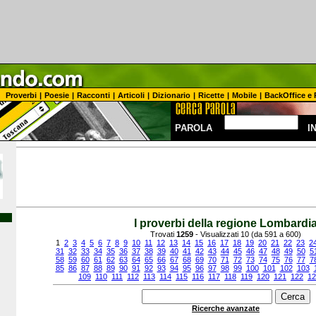
Proverbi
|
Poesie
|
Racconti
|
Articoli
|
Dizionario
|
Ricette
|
Mobile
|
BackOffice e 
PAROLA
I
I proverbi della regione Lombardi
Trovati
1259
- Visualizzati 10 (da 591 a 600)
1
2
3
4
5
6
7
8
9
10
11
12
13
14
15
16
17
18
19
20
21
22
23
2
31
32
33
34
35
36
37
38
39
40
41
42
43
44
45
46
47
48
49
50
5
58
59
60
61
62
63
64
65
66
67
68
69
70
71
72
73
74
75
76
77
7
85
86
87
88
89
90
91
92
93
94
95
96
97
98
99
100
101
102
103
109
110
111
112
113
114
115
116
117
118
119
120
121
122
12
Ricerche avanzate