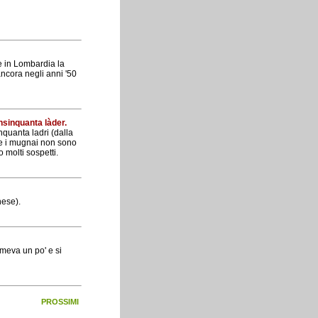
e in Lombardia la
ancora negli anni '50
nsinquanta làder.
nquanta ladri (dalla
he i mugnai non sono
o molti sospetti.
hese).
temeva un po' e si
PROSSIMI