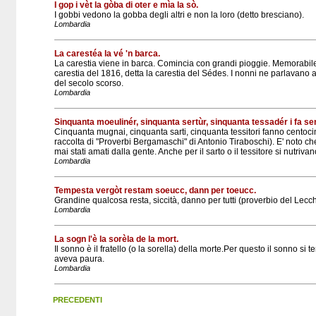
I gop i vèt la gòba di oter e mìa la sò.
I gobbi vedono la gobba degli altri e non la loro (detto bresciano).
Lombardia
La carestéa la vé 'n barca.
La carestia viene in barca. Comincia con grandi pioggie. Memorabil
carestia del 1816, detta la carestia del Sédes. I nonni ne parlavano 
del secolo scorso.
Lombardia
Sinquanta moeulinér, sinquanta sertùr, sinquanta tessadér i fa se
Cinquanta mugnai, cinquanta sarti, cinquanta tessitori fanno centoci
raccolta di "Proverbi Bergamaschi" di Antonio Tiraboschi). E' noto c
mai stati amati dalla gente. Anche per il sarto o il tessitore si nutrivan
Lombardia
Tempesta vergòt restam soeucc, dann per toeucc.
Grandine qualcosa resta, siccità, danno per tutti (proverbio del Lecc
Lombardia
La sogn l'è la sorèla de la mort.
Il sonno è il fratello (o la sorella) della morte.Per questo il sonno si 
aveva paura.
Lombardia
PRECEDENTI