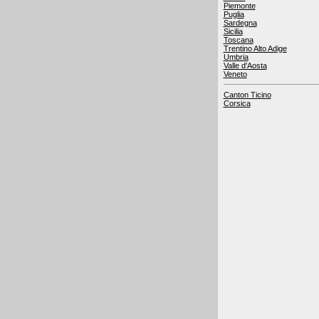
Piemonte
Puglia
Sardegna
Sicilia
Toscana
Trentino Alto Adige
Umbria
Valle d'Aosta
Veneto
Canton Ticino
Corsica