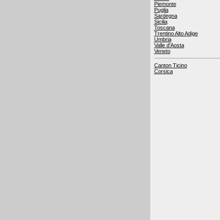
Piemonte
Puglia
Sardegna
Sicilia
Toscana
Trentino Alto Adige
Umbria
Valle d'Aosta
Veneto
Canton Ticino
Corsica