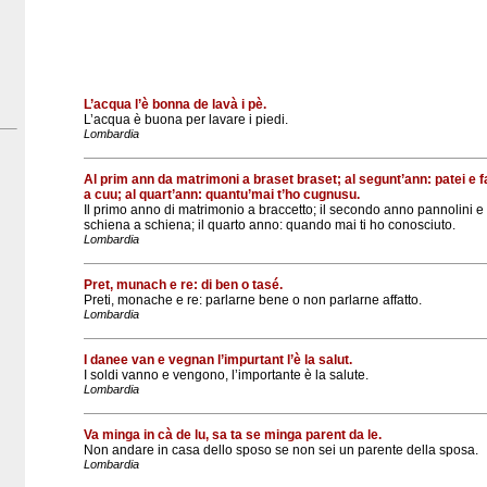
L’acqua l’è bonna de lavà i pè.
L’acqua è buona per lavare i piedi.
Lombardia
Al prim ann da matrimoni a braset braset; al segunt’ann: patei e f
a cuu; al quart’ann: quantu’mai t’ho cugnusu.
Il primo anno di matrimonio a braccetto; il secondo anno pannolini e 
schiena a schiena; il quarto anno: quando mai ti ho conosciuto.
Lombardia
Pret, munach e re: di ben o tasé.
Preti, monache e re: parlarne bene o non parlarne affatto.
Lombardia
I danee van e vegnan l’impurtant l’è la salut.
I soldi vanno e vengono, l’importante è la salute.
Lombardia
Va minga in cà de lu, sa ta se minga parent da le.
Non andare in casa dello sposo se non sei un parente della sposa.
Lombardia