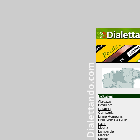
Le Regioni
Abruzzo
Basilicata
Calabria
Campania
Emilia Romagna
Friuli Venezia Giulia
Lazio
Liguria
Lombardia
Marche
Molise