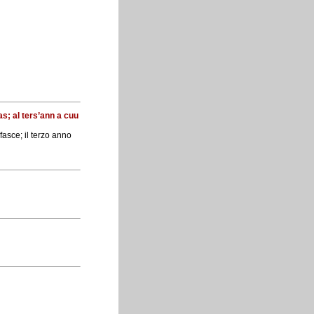
as; al ters’ann a cuu
fasce; il terzo anno