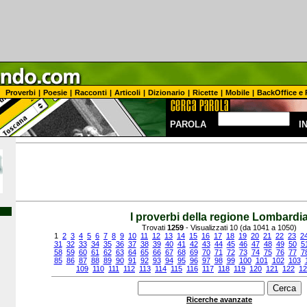
Proverbi
|
Poesie
|
Racconti
|
Articoli
|
Dizionario
|
Ricette
|
Mobile
|
BackOffice e 
PAROLA
I
I proverbi della regione Lombardi
Trovati
1259
- Visualizzati 10 (da 1041 a 1050)
1
2
3
4
5
6
7
8
9
10
11
12
13
14
15
16
17
18
19
20
21
22
23
2
31
32
33
34
35
36
37
38
39
40
41
42
43
44
45
46
47
48
49
50
5
58
59
60
61
62
63
64
65
66
67
68
69
70
71
72
73
74
75
76
77
7
85
86
87
88
89
90
91
92
93
94
95
96
97
98
99
100
101
102
103
109
110
111
112
113
114
115
116
117
118
119
120
121
122
12
Ricerche avanzate