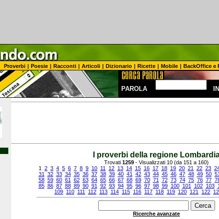
Proverbi
|
Poesie
|
Racconti
|
Articoli
|
Dizionario
|
Ricette
|
Mobile
|
BackOffice e 
PAROLA
I
I proverbi della regione Lombardi
Trovati
1259
- Visualizzati 10 (da 151 a 160)
1
2
3
4
5
6
7
8
9
10
11
12
13
14
15
16
17
18
19
20
21
22
23
2
31
32
33
34
35
36
37
38
39
40
41
42
43
44
45
46
47
48
49
50
5
58
59
60
61
62
63
64
65
66
67
68
69
70
71
72
73
74
75
76
77
7
85
86
87
88
89
90
91
92
93
94
95
96
97
98
99
100
101
102
103
109
110
111
112
113
114
115
116
117
118
119
120
121
122
12
Ricerche avanzate