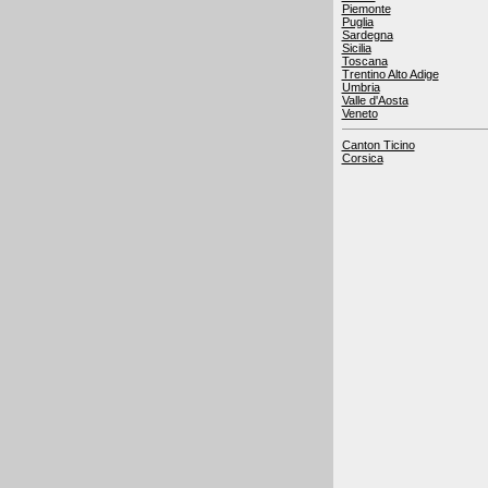
Piemonte
Puglia
Sardegna
Sicilia
Toscana
Trentino Alto Adige
Umbria
Valle d'Aosta
Veneto
Canton Ticino
Corsica