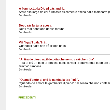
A l'om tocàt da Dio tri pàs andrìo.
Stare alla larga da chi è rimasto fisicamente offeso dalla malasorte (
Lombardia
Décc ràr furtuna spèsa.
Denti radi denotano densa fortuna.
Lombardia
Vià 'l gàt 'l bàla 'l ràt.
Quando il gatto non c'è il topo balla.
Lombardia
"Al tira de pioeu u pil de pòta che sento caài che tròta".
"Tira di più un pelo di figa che cento cavalli", l'equivalente popolare
femme" francese.
Lombardia
"Quand l'amùr al ghè la gamba la tira 'l pè".
"Quando c'è amore la gamba tira il piede" nel senso che non conta l
Lombardia
PRECEDENTI