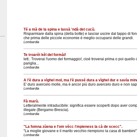
Té a mà de la spina e lassà 'ndà del cucù.
Risparmiare dalla spina (della botte) e lasciar uscire dal tappo di fon
che prima delle piccole economie è meglio occuparsi delle grandi.
Lombardia
Te troarét kèl del formài!
lett.: Troverai l'uomo del formaggio!, cioè troverai prima o poi quello 
pariglia...
Lombardia
A l'è dura a vìghel mol, ma l'è pussé dura a vìghel dur e savìa mi
E' duro avercelo molle, ma è ancor più duro avercelo duro e non sap
Lombardia
Fà marù.
Letteralmente intraducibile: significa essere scoperti dopo aver com
illegale (Bergamo-Brescia).
Lombardia
"La fomna zùena e l'om vècc i'mpieness la cà de scecc".
"La moglie giovane e il marito vecchio riempiono la casa di bambini"
Lombardia