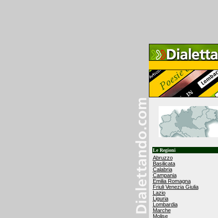
Le Regioni
Abruzzo
Basilicata
Calabria
Campania
Emilia Romagna
Friuli Venezia Giulia
Lazio
Liguria
Lombardia
Marche
Molise