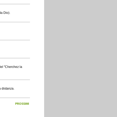
da Dio).
 del "Cherchez la
a distanza.
PROSSIMI