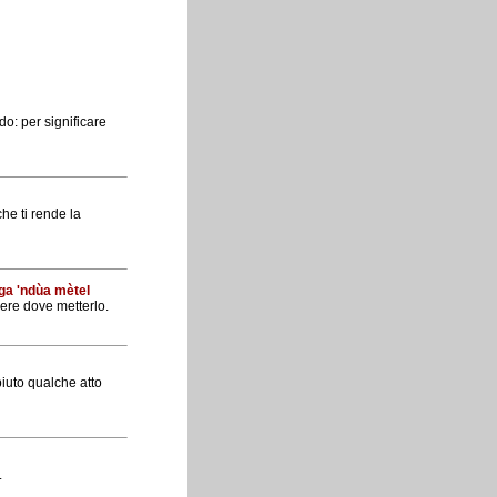
do: per significare
che ti rende la
nga 'ndùa mètel
ere dove metterlo.
piuto qualche atto
.