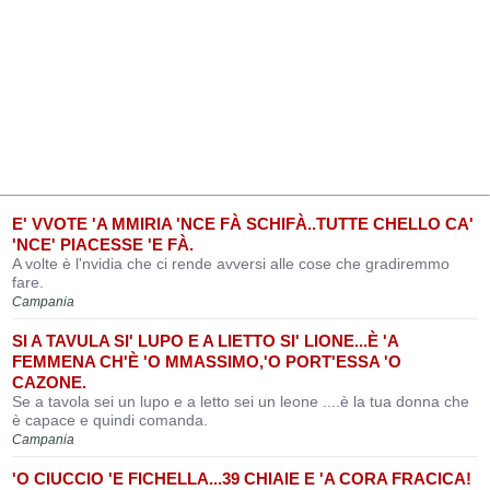
E' VVOTE 'A MMIRIA 'NCE FÀ SCHIFÀ..TUTTE CHELLO CA'
'NCE' PIACESSE 'E FÀ.
A volte è l'nvidia che ci rende avversi alle cose che gradiremmo
fare.
Campania
SI A TAVULA SI' LUPO E A LIETTO SI' LIONE...È 'A
FEMMENA CH'È 'O MMASSIMO,'O PORT'ESSA 'O
CAZONE.
Se a tavola sei un lupo e a letto sei un leone ....è la tua donna che
è capace e quindi comanda.
Campania
'O CIUCCIO 'E FICHELLA...39 CHIAIE E 'A CORA FRACICA!