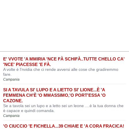
E' VVOTE 'A MMIRIA 'NCE FÀ SCHIFÀ..TUTTE CHELLO CA'
'NCE' PIACESSE 'E FÀ.
A volte è l'nvidia che ci rende avversi alle cose che gradiremmo
fare.
Campania
SI A TAVULA SI' LUPO E A LIETTO SI' LIONE...È 'A
FEMMENA CH'È 'O MMASSIMO,'O PORT'ESSA 'O
CAZONE.
Se a tavola sei un lupo e a letto sei un leone ....è la tua donna che
è capace e quindi comanda.
Campania
'O CIUCCIO 'E FICHELLA...39 CHIAIE E 'A CORA FRACICA!