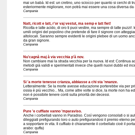
mai un babà. Id est: un cretino, uno sciocco per quanto si cerchi di t
esteriormente migliorare, non potrà mai essere una cosa diversa da c
Campania
Natt, ricott e latt, r'or vaj vestut, ma semp e latt fiet!
Ricotta e latte acido, di oro ti puoi vestire, ma sempre di latte puzzi!. 
umili origini del popolino che pretende di fare il signore con atteggia
altolocali. Saranno sempre evidenti le origini plebee di un uomo anch
da gran signore.
Campania
Nu'cagnà maj à via vecchia p'à nov.
Non cambiare mai la strada vecchia per la nuova. Id est: Continua ad 
metodi già validi e sperimentati invece che quelli nuovi dubbi ed ince
Campania
Si 'a morte tenesse crianza, abbiasse a chi sta 'nnanze.
Letteralmente: Se la morte avesse educazione porterebbe via per prim
ossia è più vecchio... Ma, come altre volte si dice, la morte non ha e
non è possibile tenere conti sulla priorità dei decessi.
Campania
Pure 'e cuffiate vanno 'mparaviso.
Anche i corbellati vanno in Paradiso. Così vengono consolati o si a
dileggiati prefigurando loro o auto prefigurandosi il premio eterno per
a sopportare in vita. Il cuffiato è chiaramente il corbellato cioè il porta
arabo: quffa)
Campania