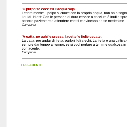
'O purpo se coce cu ll'acqua soja.
Letteralmente: il polpo si cuoce con la propria acqua, non ha bisogn
liquidi. Id est: Con le persone di dura cervice o cocciute è inutile sp
occorre pazientare e attendere che si convincano da se medesime.
Campania
'A gatta, pe gghì 'e pressa, facette 'e figlie cecate.
La gatta, per andar di fretta, partorì figli ciechi. La fretta è una catti
sempre dar tempo al tempo, se si vuol portare a termine qualcosa in
confacente.
Campania
PRECEDENTI