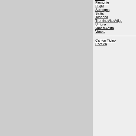
Piemonte
Puglia
Sardegna
Sicilia
Toscana
Trentino Alto Adige
Umbria
Valle d'Aosta
Veneto
Canton Ticino
Corsica