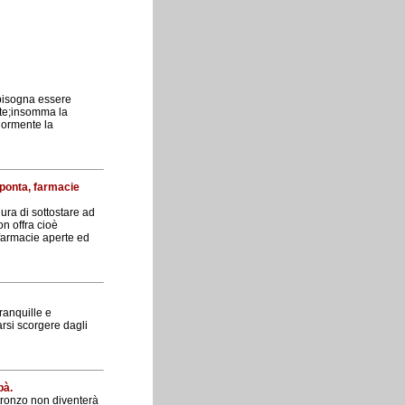
 bisogna essere
vute;insomma la
iormente la
sponta, farmacie
ura di sottostare ad
on offra cioè
 farmacie aperte ed
ranquille e
rsi scorgere dagli
bà.
tronzo non diventerà