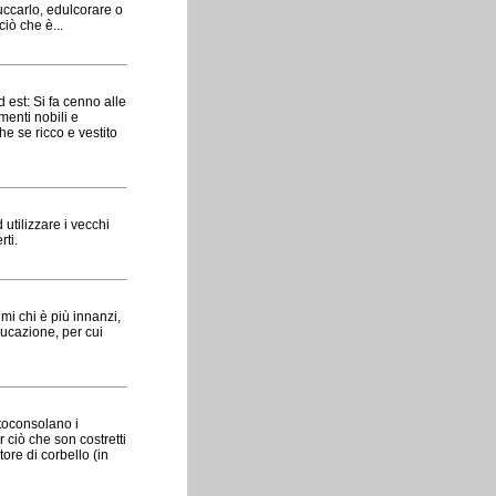
ruccarlo, edulcorare o
iò che è...
Id est: Si fa cenno alle
menti nobili e
e se ricco e vestito
utilizzare i vecchi
rti.
i chi è più innanzi,
ducazione, per cui
utoconsolano i
 ciò che son costretti
tore di corbello (in