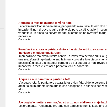
Astipate 'o milo pe quanno te vène sete.
Letteralmente:Conserva la mela, per quando avrai sete. Id est: Non
impazienti; non si deve reagire subito sia pure a cattive azioni rice
vendetta è un piatto da servire freddo, allorché se ne avvertirà magg
necessità.
Campania
Puozz'avé mez'ora 'e petriata dinto a 'nu vicolo astritto e ca nun 
'nchiuse e miedece guallaruse!
Imprecazione malevola rivolta contro un inveterato nemico cui si aug
una mezz'ora di lapidazione subìta in un vicolo stretto e cieco, che n
possibilità di fuga e a maggior cordoglio gli si augura di non trovare
imbattersi in medici erniosi e pertanto lenti al soccorso.
Campania
Acqua cà nun cammin fa pantan è fet!
L'acqua cheta, fa pantano e puzza. Id est: Non fidarsi delle persone t
ammutolite in quanto sono quelle che escogitano in silenzio senza fa
altri.
Campania
Aje voglia 'e mettere rumma, 'nu strunzo nun addiventa maje bab
Letteralmente: Puoi anche irrorarlo con parecchio rum,tuttavia uno s