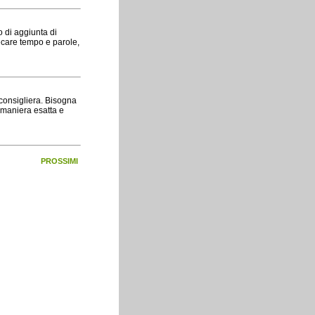
o di aggiunta di
recare tempo e parole,
va consigliera. Bisogna
 maniera esatta e
PROSSIMI