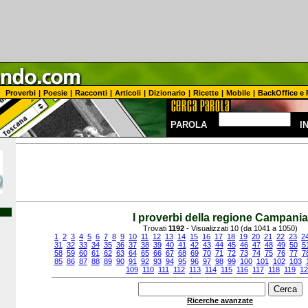
Proverbi
|
Poesie
|
Racconti
|
Articoli
|
Dizionario
|
Ricette
|
Mobile
|
BackOffice e 
PAROLA
I
I proverbi della regione Campania
Trovati
1192
- Visualizzati 10 (da 1041 a 1050)
1
2
3
4
5
6
7
8
9
10
11
12
13
14
15
16
17
18
19
20
21
22
23
2
31
32
33
34
35
36
37
38
39
40
41
42
43
44
45
46
47
48
49
50
5
58
59
60
61
62
63
64
65
66
67
68
69
70
71
72
73
74
75
76
77
7
85
86
87
88
89
90
91
92
93
94
95
96
97
98
99
100
101
102
103
109
110
111
112
113
114
115
116
117
118
119
12
Ricerche avanzate