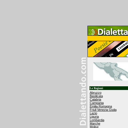
Le Regioni
Abruzzo
Basilicata
Calabria
Campania
Emilia Romagna
Friuli Venezia Giulia
Lazio
Liguria
Lombardia
Marche
Molise