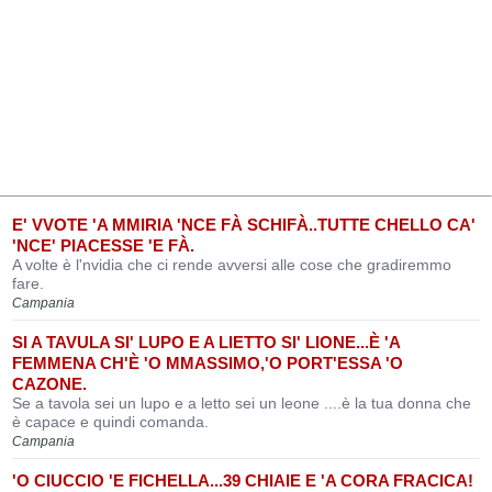
E' VVOTE 'A MMIRIA 'NCE FÀ SCHIFÀ..TUTTE CHELLO CA'
'NCE' PIACESSE 'E FÀ.
A volte è l'nvidia che ci rende avversi alle cose che gradiremmo
fare.
Campania
SI A TAVULA SI' LUPO E A LIETTO SI' LIONE...È 'A
FEMMENA CH'È 'O MMASSIMO,'O PORT'ESSA 'O
CAZONE.
Se a tavola sei un lupo e a letto sei un leone ....è la tua donna che
è capace e quindi comanda.
Campania
'O CIUCCIO 'E FICHELLA...39 CHIAIE E 'A CORA FRACICA!