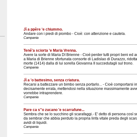
Jì a ppère 'e chiummo.
Andare con i piedi di piombo - Cioè: con attenzione e cautela.
Campania
Tené'a sciorta 'e Maria Vrenna.
Avere la sorte di Maria DI Brienne - Cioè:perder tutti propri beni ed
a Maria di Brienne sfortunata consorte di Ladislao di Durazzo, ridotta
morte (1414) dalla di lui sorella Giovanna II succedutagli sul trono.
Campania
Jì a 'o battesimo, senza criatura.
Recarsi a battezzare un bimbo senza portarlo... - Cioè comportarsi i
decisamente errata, mettendosi nella situazione massimamente avver
vorrebbe intraprendere.
Campania
Pare ca s''o zucano 'e scarrafune...
Sembra che se lo succhino gli scarafaggi.- E' detto di persona così 
da sembrar che abbia perduto la propria linfa vitale preda degli sca
avidi di liquidi.
Campania