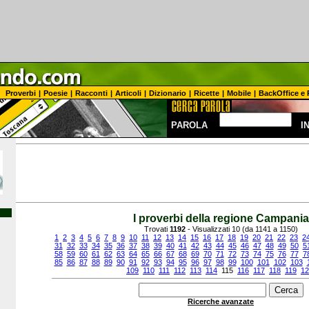
Proverbi
|
Poesie
|
Racconti
|
Articoli
|
Dizionario
|
Ricette
|
Mobile
|
BackOffice e 
PAROLA
I
I proverbi della regione Campania
Trovati
1192
- Visualizzati 10 (da 1141 a 1150)
1
2
3
4
5
6
7
8
9
10
11
12
13
14
15
16
17
18
19
20
21
22
23
2
31
32
33
34
35
36
37
38
39
40
41
42
43
44
45
46
47
48
49
50
5
58
59
60
61
62
63
64
65
66
67
68
69
70
71
72
73
74
75
76
77
7
85
86
87
88
89
90
91
92
93
94
95
96
97
98
99
100
101
102
103
109
110
111
112
113
114
115
116
117
118
119
12
Ricerche avanzate