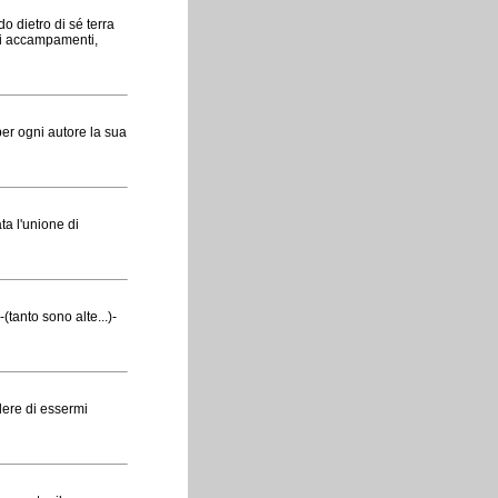
do dietro di sé terra
ri accampamenti,
per ogni autore la sua
ata l'unione di
(tanto sono alte...)-
dere di essermi