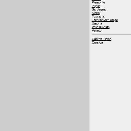
Piemonte
Puglia
Sardegna
Sicilia
Toscana
Trentino Alto Adige
Umbria
Valle d'Aosta
Veneto
Canton Ticino
Corsica