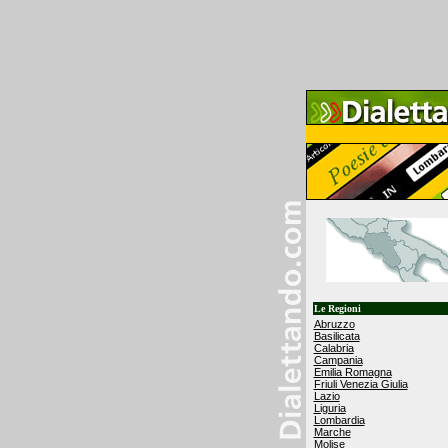
Le Regioni
Abruzzo
Basilicata
Calabria
Campania
Emilia Romagna
Friuli Venezia Giulia
Lazio
Liguria
Lombardia
Marche
Molise