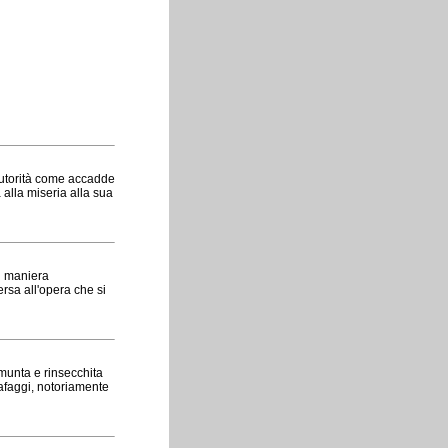
 autorità come accadde
 alla miseria alla sua
n maniera
sa all'opera che si
smunta e rinsecchita
rafaggi, notoriamente