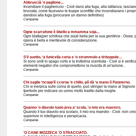
Abbruscià 'o paglione...
Incendiare il pagliericcio - Cioè darsi alla fuga, alla latitanza, lascian
bruciata, come facevano le truppe sconfitte che incendiavano i prop
dandosi alla fuga.(procurare un danno definitivo)
Campania
Ogne scarrafone è bbello a mmamma soja...
Ogni blatta(per schifosa che sia)è bella per la sua genitrice - Ossia: 
opera è bella e meritevole di considerazione.
Campania
S’è aunito, ‘a funicella corta e ‘o strummolo a tiriteppole…
Si sono uniti lo spago corto e la trottolina scentrata - Cioè si è verific
elementi negativi che compromettono la riuscita di un'azione...
Campania
Chi saglie ‘ncopp’ê ccorna ‘e chillo, pô dà ‘a mano ô Pataterno.
Chi si inerpica sulle corna di quello, può stringer la mano al Signore -
Iperbole per indicare un uomo molto tradito dalla moglie.
Campania
Quanno 'o diavulo tuoio jeva a' scola, 'o mio era maestro.
Quando il tuo diavolo era scolaro, il mio era maestro - Cioè: non cre
superiore in intelligenza e perspicacia.
Campania
'O CANE MOZZECA 'O STRACCIATO.