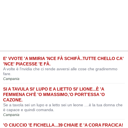
E' VVOTE 'A MMIRIA 'NCE FÀ SCHIFÀ..TUTTE CHELLO CA'
'NCE' PIACESSE 'E FÀ.
A volte è l'nvidia che ci rende avversi alle cose che gradiremmo
fare.
Campania
SI A TAVULA SI' LUPO E A LIETTO SI' LIONE...È 'A
FEMMENA CH'È 'O MMASSIMO,'O PORT'ESSA 'O
CAZONE.
Se a tavola sei un lupo e a letto sei un leone ....è la tua donna che
è capace e quindi comanda.
Campania
'O CIUCCIO 'E FICHELLA...39 CHIAIE E 'A CORA FRACICA!