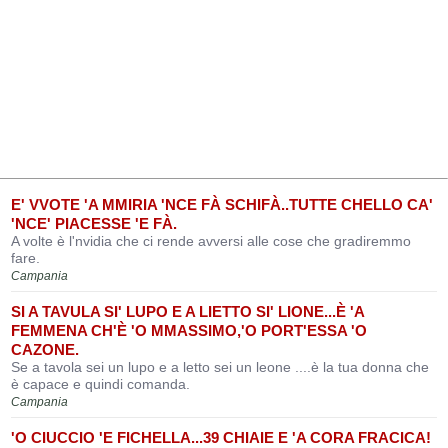
E' VVOTE 'A MMIRIA 'NCE FÀ SCHIFÀ..TUTTE CHELLO CA'
'NCE' PIACESSE 'E FÀ.
A volte è l'nvidia che ci rende avversi alle cose che gradiremmo
fare.
Campania
SI A TAVULA SI' LUPO E A LIETTO SI' LIONE...È 'A
FEMMENA CH'È 'O MMASSIMO,'O PORT'ESSA 'O
CAZONE.
Se a tavola sei un lupo e a letto sei un leone ....è la tua donna che
è capace e quindi comanda.
Campania
'O CIUCCIO 'E FICHELLA...39 CHIAIE E 'A CORA FRACICA!