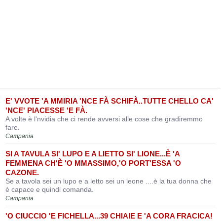
E' VVOTE 'A MMIRIA 'NCE FÀ SCHIFÀ..TUTTE CHELLO CA'
'NCE' PIACESSE 'E FÀ.
A volte è l'nvidia che ci rende avversi alle cose che gradiremmo
fare.
Campania
SI A TAVULA SI' LUPO E A LIETTO SI' LIONE...È 'A
FEMMENA CH'È 'O MMASSIMO,'O PORT'ESSA 'O
CAZONE.
Se a tavola sei un lupo e a letto sei un leone ....è la tua donna che
è capace e quindi comanda.
Campania
'O CIUCCIO 'E FICHELLA...39 CHIAIE E 'A CORA FRACICA!