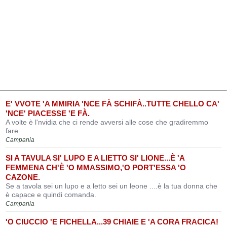
E' VVOTE 'A MMIRIA 'NCE FÀ SCHIFÀ..TUTTE CHELLO CA'
'NCE' PIACESSE 'E FÀ.
A volte è l'nvidia che ci rende avversi alle cose che gradiremmo
fare.
Campania
SI A TAVULA SI' LUPO E A LIETTO SI' LIONE...È 'A
FEMMENA CH'È 'O MMASSIMO,'O PORT'ESSA 'O
CAZONE.
Se a tavola sei un lupo e a letto sei un leone ....è la tua donna che
è capace e quindi comanda.
Campania
'O CIUCCIO 'E FICHELLA...39 CHIAIE E 'A CORA FRACICA!