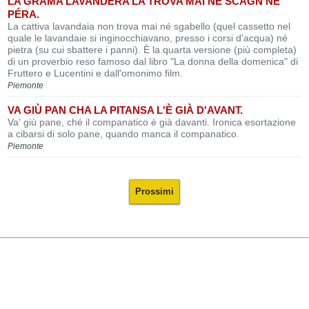
LA GRAMA LAVANDERA LA TRÒVA MAI NÉ SCAGN NÉ
PÉRA.
La cattiva lavandaia non trova mai né sgabello (quel cassetto nel
quale le lavandaie si inginocchiavano, presso i corsi d'acqua) né
pietra (su cui sbattere i panni). È la quarta versione (più completa)
di un proverbio reso famoso dal libro "La donna della domenica" di
Fruttero e Lucentini e dall'omonimo film.
Piemonte
VA GIÙ PAN CHA LA PITANSA L'È GIÀ D'AVANT.
Va' giù pane, ché il companatico è già davanti. Ironica esortazione
a cibarsi di solo pane, quando manca il companatico.
Piemonte
Prossimi