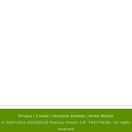
Privacy
|
Cookie
|
Versione desktop
|
Home Mobile
© 2003-2021 GOLEM100 Patrizia Viviani CIF: Y4617063B - All rights
reserved