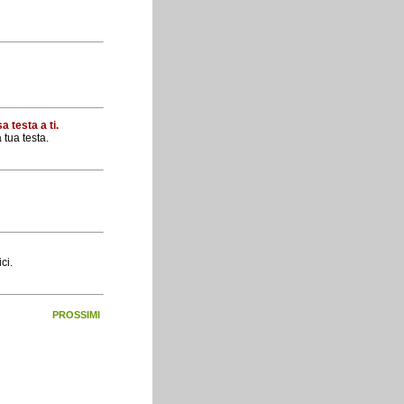
 testa a ti.
 tua testa.
ci.
PROSSIMI