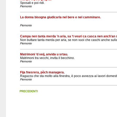
Sposati e poi ridi.
Piemonte
La donna bisogna giudicarla nel bere e nel camminare.
Piemonte
Campa nen tanta merda ‘n aria, sa ‘t veuri ca casca nen anch‘an sa
Non buttare tanta merda per aria, se non vuoi che caschi anche sulla
Piemonte
Matrimoni ‘d veij, anvida u srtau.
Matrimoni tra vecchi, invita il becchino.
Piemonte
Fija fnesrera, pòch managera.
Ragazza che sta molto alla finestra, è poco avvezza ai lavori domesti
Piemonte
PRECEDENTI