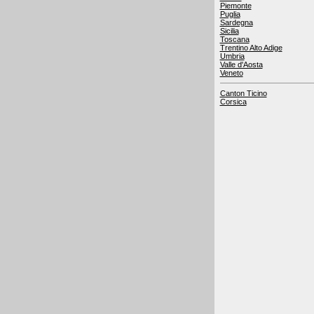
Piemonte
Puglia
Sardegna
Sicilia
Toscana
Trentino Alto Adige
Umbria
Valle d'Aosta
Veneto
Canton Ticino
Corsica