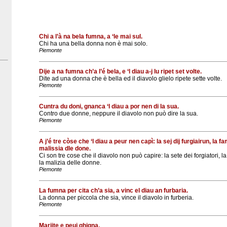
Chi a l’à na bela fumna, a ‘le mai sul.
Chi ha una bella donna non è mai solo.
Piemonte
Dije a na fumna ch’a l’é bela, e ‘l diau a-j lu ripet set volte.
Dite ad una donna che è bella ed il diavolo glielo ripete sette volte.
Piemonte
Cuntra du doni, gnanca ‘l diau a por nen di la sua.
Contro due donne, neppure il diavolo non può dire la sua.
Piemonte
A j’é tre còse che ‘l diau a peur nen capì: la sej dij furgiairun, la f
malissia dle done.
Ci son tre cose che il diavolo non può capire: la sete dei forgiatori, l
la malizia delle donne.
Piemonte
La fumna per cita ch’a sia, a vinc el diau an furbaria.
La donna per piccola che sia, vince il diavolo in furberia.
Piemonte
Marijte e peui ghigna.