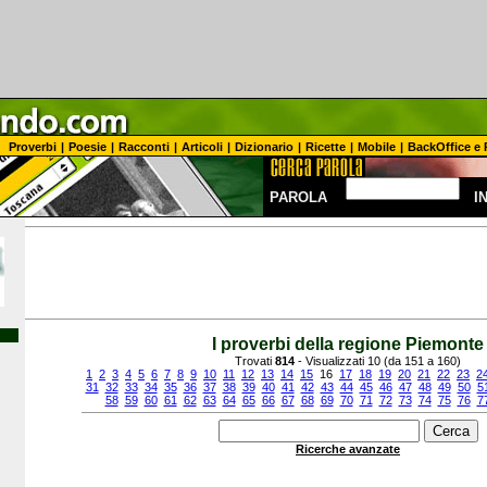
Proverbi
|
Poesie
|
Racconti
|
Articoli
|
Dizionario
|
Ricette
|
Mobile
|
BackOffice e 
PAROLA
I
I proverbi della regione Piemonte
Trovati
814
- Visualizzati 10 (da 151 a 160)
1
2
3
4
5
6
7
8
9
10
11
12
13
14
15
16
17
18
19
20
21
22
23
2
31
32
33
34
35
36
37
38
39
40
41
42
43
44
45
46
47
48
49
50
5
58
59
60
61
62
63
64
65
66
67
68
69
70
71
72
73
74
75
76
7
Ricerche avanzate