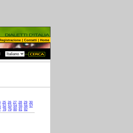
Registrazione
|
Contatti
|
Home
N
4
25
26
27
28
29
30
1
52
53
54
55
56
57
7
78
79
80
81
82