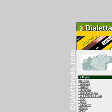
Le Regioni
Abruzzo
Basilicata
Calabria
Campania
Emilia Romagna
Friuli Venezia Giulia
Lazio
Liguria
Lombardia
Marche
Molise