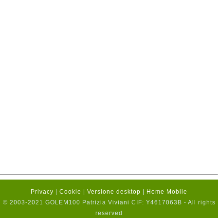
Privacy
|
Cookie
|
Versione desktop
|
Home Mobile
© 2003-2021 GOLEM100 Patrizia Viviani CIF: Y4617063B - All rights
reserved