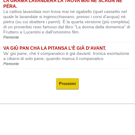
LA GRAMA LAVANDERA LA TRÒVA MAI NÉ SCAGN NÉ
PÉRA.
La cattiva lavandaia non trova mai né sgabello (quel cassetto nel
quale le lavandaie si inginocchiavano, presso i corsi d'acqua) né
pietra (su cui sbattere i panni). È la quarta versione (più completa)
di un proverbio reso famoso dal libro "La donna della domenica" di
Fruttero e Lucentini e dall'omonimo film.
Piemonte
VA GIÙ PAN CHA LA PITANSA L'È GIÀ D'AVANT.
Va' giù pane, ché il companatico è già davanti. Ironica esortazione
a cibarsi di solo pane, quando manca il companatico.
Piemonte
Prossimi