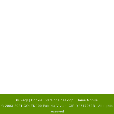
Privacy
|
Cookie
|
Versione desktop
|
Home Mobile
© 2003-2021 GOLEM100 Patrizia Viviani CIF: Y4617063B - All rights
reserved