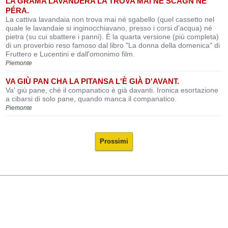
LA GRAMA LAVANDERA LA TRÒVA MAI NÉ SCAGN NÉ
PÉRA.
La cattiva lavandaia non trova mai né sgabello (quel cassetto nel
quale le lavandaie si inginocchiavano, presso i corsi d'acqua) né
pietra (su cui sbattere i panni). È la quarta versione (più completa)
di un proverbio reso famoso dal libro "La donna della domenica" di
Fruttero e Lucentini e dall'omonimo film.
Piemonte
VA GIÙ PAN CHA LA PITANSA L'È GIÀ D'AVANT.
Va' giù pane, ché il companatico è già davanti. Ironica esortazione
a cibarsi di solo pane, quando manca il companatico.
Piemonte
Prossimi