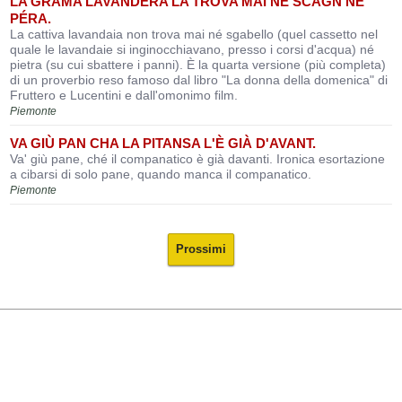
LA GRAMA LAVANDERA LA TRÒVA MAI NÉ SCAGN NÉ
PÉRA.
La cattiva lavandaia non trova mai né sgabello (quel cassetto nel
quale le lavandaie si inginocchiavano, presso i corsi d'acqua) né
pietra (su cui sbattere i panni). È la quarta versione (più completa)
di un proverbio reso famoso dal libro "La donna della domenica" di
Fruttero e Lucentini e dall'omonimo film.
Piemonte
VA GIÙ PAN CHA LA PITANSA L'È GIÀ D'AVANT.
Va' giù pane, ché il companatico è già davanti. Ironica esortazione
a cibarsi di solo pane, quando manca il companatico.
Piemonte
Prossimi