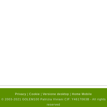
Privacy
|
Cookie
|
Versione desktop
|
Home Mobile
© 2003-2021 GOLEM100 Patrizia Viviani CIF: Y4617063B - All rights
reserved