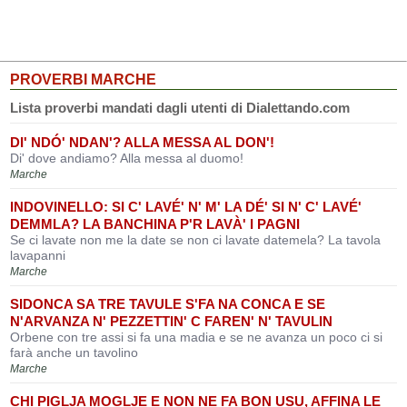
PROVERBI MARCHE
Lista proverbi mandati dagli utenti di Dialettando.com
DI' NDÓ' NDAN'? ALLA MESSA AL DON'!
Di' dove andiamo? Alla messa al duomo!
Marche
INDOVINELLO: SI C' LAVÉ' N' M' LA DÉ' SI N' C' LAVÉ'
DEMMLA? LA BANCHINA P'R LAVÀ' I PAGNI
Se ci lavate non me la date se non ci lavate datemela? La tavola
lavapanni
Marche
SIDONCA SA TRE TAVULE S'FA NA CONCA E SE
N'ARVANZA N' PEZZETTIN' C FAREN' N' TAVULIN
Orbene con tre assi si fa una madia e se ne avanza un poco ci si
farà anche un tavolino
Marche
CHI PIGLJA MOGLJE E NON NE FA BON USU, AFFINA LE