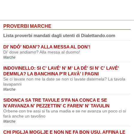
PROVERBI MARCHE
Lista proverbi mandati dagli utenti di Dialettando.com
DI' NDÓ' NDAN'? ALLA MESSA AL DON'!
Di' dove andiamo? Alla messa al duomo!
Marche
INDOVINELLO: SI C' LAVÉ' N' M' LA DÉ' SI N' C' LAVÉ'
DEMMLA? LA BANCHINA P'R LAVÀ' I PAGNI
Se ci lavate non me la date se non ci lavate datemela? La tavola
lavapanni
Marche
SIDONCA SA TRE TAVULE S'FA NA CONCA E SE
N'ARVANZA N' PEZZETTIN' C FAREN' N' TAVULIN
Orbene con tre assi si fa una madia e se ne avanza un poco ci si
farà anche un tavolino
Marche
CHI PIGLJA MOGLJE E NON NE FA BON USU, AFFINA LE