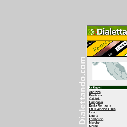
Le Regioni
Abruzzo
Basilicata
Calabria
Campania
Emilia Romagna
Friuli Venezia Giulia
Lazio
Liguria
Lombardia
Marche
Molise