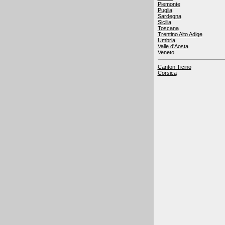
Piemonte
Puglia
Sardegna
Sicilia
Toscana
Trentino Alto Adige
Umbria
Valle d'Aosta
Veneto
Canton Ticino
Corsica