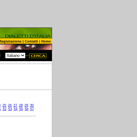
Registrazione
|
Contatti
|
Home
N
4
25
26
27
28
29
30
1
52
53
54
55
56
57