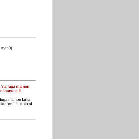
so menù)
ta 'na fuga ma non
sessanta a li
 fuga ma non tanta,
tant'anni buttalo al