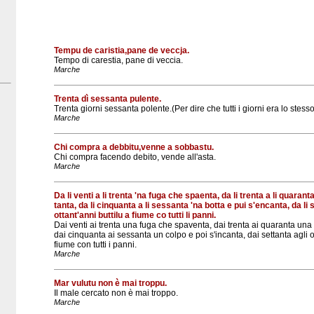
Tempu de caristia,pane de veccja.
Tempo di carestia, pane di veccia.
Marche
Trenta dì sessanta pulente.
Trenta giorni sessanta polente.(Per dire che tutti i giorni era lo stes
Marche
Chi compra a debbitu,venne a sobbastu.
Chi compra facendo debito, vende all'asta.
Marche
Da li venti a li trenta 'na fuga che spaenta, da li trenta a li quaran
tanta, da li cinquanta a li sessanta 'na botta e pui s'encanta, da li 
ottant'anni buttilu a fiume co tutti li panni.
Dai venti ai trenta una fuga che spaventa, dai trenta ai quaranta una
dai cinquanta ai sessanta un colpo e poi s'incanta, dai settanta agli ot
fiume con tutti i panni.
Marche
Mar vulutu non è mai troppu.
Il male cercato non è mai troppo.
Marche