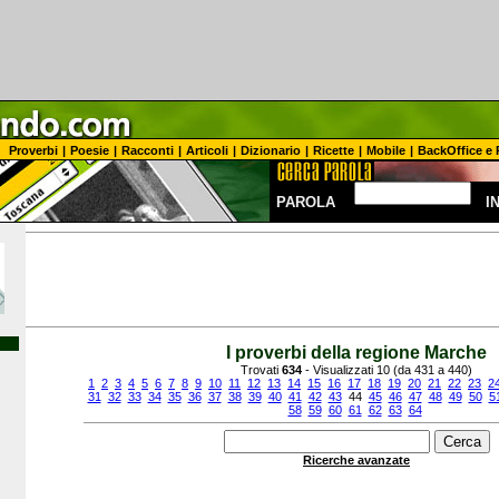
Proverbi
|
Poesie
|
Racconti
|
Articoli
|
Dizionario
|
Ricette
|
Mobile
|
BackOffice e 
PAROLA
I
I proverbi della regione Marche
Trovati
634
- Visualizzati 10 (da 431 a 440)
1
2
3
4
5
6
7
8
9
10
11
12
13
14
15
16
17
18
19
20
21
22
23
2
31
32
33
34
35
36
37
38
39
40
41
42
43
44
45
46
47
48
49
50
5
58
59
60
61
62
63
64
Ricerche avanzate