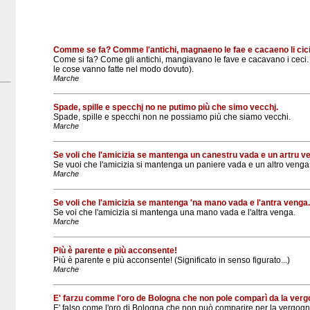
Comme se fa? Comme l'antichi, magnaeno le fae e cacaeno li cici
Come si fa? Come gli antichi, mangiavano le fave e cacavano i ceci. 
le cose vanno fatte nel modo dovuto).
Marche
Spade, spille e specchj no ne putimo più che simo vecchj.
Spade, spille e specchi non ne possiamo più che siamo vecchi.
Marche
Se voli che l'amicizia se mantenga un canestru vada e un artru v
Se vuoi che l'amicizia si mantenga un paniere vada e un altro venga
Marche
Se voli che l'amicizia se mantenga 'na mano vada e l'antra venga.
Se voi che l'amicizia si mantenga una mano vada e l'altra venga.
Marche
Più è parente e più acconsente!
Più è parente e più acconsente! (Significato in senso figurato...)
Marche
E' farzu comme l'oro de Bologna che non pole comparì da la verg
E' falso come l'oro di Bologna che non può comparire per la vergogn