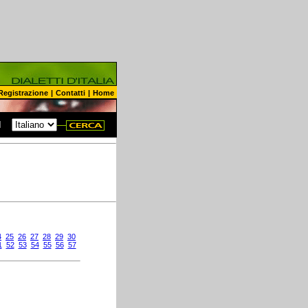
Registrazione
|
Contatti
|
Home
N
4
25
26
27
28
29
30
1
52
53
54
55
56
57