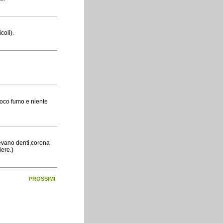
coli).
poco fumo e niente
vevano denti,corona
ere.)
PROSSIMI