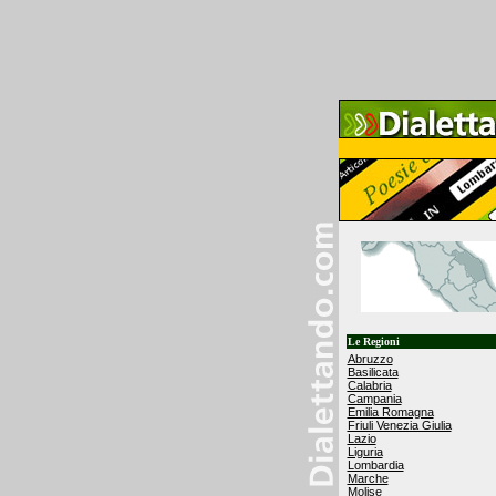
Le Regioni
Abruzzo
Basilicata
Calabria
Campania
Emilia Romagna
Friuli Venezia Giulia
Lazio
Liguria
Lombardia
Marche
Molise