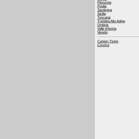
Piemonte
Puglia
Sardegna
Sicilia
Toscana
Trentino Alto Adige
Umbria
Valle d'Aosta
Veneto
Canton Ticino
Corsica