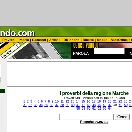
Proverbi
|
Poesie
|
Racconti
|
Articoli
|
Dizionario
|
Ricette
|
Mobile
|
BackOffice e 
PAROLA
I
I proverbi della regione Marche
Trovati
634
- Visualizzati 10 (da 471 a 480)
1
2
3
4
5
6
7
8
9
10
11
12
13
14
15
16
17
18
19
20
21
22
23
2
31
32
33
34
35
36
37
38
39
40
41
42
43
44
45
46
47
48
49
50
5
58
59
60
61
62
63
64
Ricerche avanzate