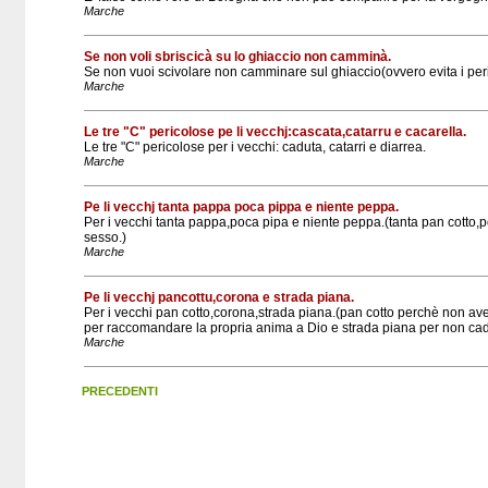
Marche
Se non voli sbriscicà su lo ghiaccio non camminà.
Se non vuoi scivolare non camminare sul ghiaccio(ovvero evita i peri
Marche
Le tre "C" pericolose pe li vecchj:cascata,catarru e cacarella.
Le tre "C" pericolose per i vecchi: caduta, catarri e diarrea.
Marche
Pe li vecchj tanta pappa poca pippa e niente peppa.
Per i vecchi tanta pappa,poca pipa e niente peppa.(tanta pan cotto,
sesso.)
Marche
Pe li vecchj pancottu,corona e strada piana.
Per i vecchi pan cotto,corona,strada piana.(pan cotto perchè non a
per raccomandare la propria anima a Dio e strada piana per non cad
Marche
PRECEDENTI