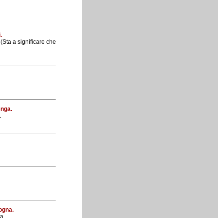
.
(Sta a significare che
enga.
.
ogna.
a.