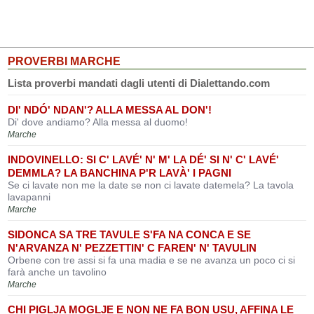
PROVERBI MARCHE
Lista proverbi mandati dagli utenti di Dialettando.com
DI' NDÓ' NDAN'? ALLA MESSA AL DON'!
Di' dove andiamo? Alla messa al duomo!
Marche
INDOVINELLO: SI C' LAVÉ' N' M' LA DÉ' SI N' C' LAVÉ'
DEMMLA? LA BANCHINA P'R LAVÀ' I PAGNI
Se ci lavate non me la date se non ci lavate datemela? La tavola
lavapanni
Marche
SIDONCA SA TRE TAVULE S'FA NA CONCA E SE
N'ARVANZA N' PEZZETTIN' C FAREN' N' TAVULIN
Orbene con tre assi si fa una madia e se ne avanza un poco ci si
farà anche un tavolino
Marche
CHI PIGLJA MOGLJE E NON NE FA BON USU, AFFINA LE