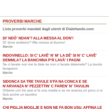
PROVERBI MARCHE
Lista proverbi mandati dagli utenti di Dialettando.com
DI' NDÓ' NDAN'? ALLA MESSA AL DON'!
Di' dove andiamo? Alla messa al duomo!
Marche
INDOVINELLO: SI C' LAVÉ' N' M' LA DÉ' SI N' C' LAVÉ'
DEMMLA? LA BANCHINA P'R LAVÀ' I PAGNI
Se ci lavate non me la date se non ci lavate datemela? La tavola
lavapanni
Marche
SIDONCA SA TRE TAVULE S'FA NA CONCA E SE
N'ARVANZA N' PEZZETTIN' C FAREN' N' TAVULIN
Orbene con tre assi si fa una madia e se ne avanza un poco ci si
farà anche un tavolino
Marche
CHI PIGLJA MOGLJE E NON NE FA BON USU, AFFINA LE