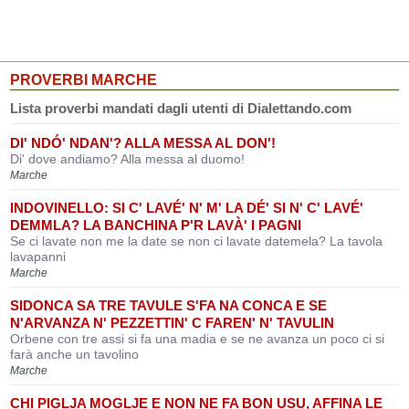
PROVERBI MARCHE
Lista proverbi mandati dagli utenti di Dialettando.com
DI' NDÓ' NDAN'? ALLA MESSA AL DON'!
Di' dove andiamo? Alla messa al duomo!
Marche
INDOVINELLO: SI C' LAVÉ' N' M' LA DÉ' SI N' C' LAVÉ'
DEMMLA? LA BANCHINA P'R LAVÀ' I PAGNI
Se ci lavate non me la date se non ci lavate datemela? La tavola
lavapanni
Marche
SIDONCA SA TRE TAVULE S'FA NA CONCA E SE
N'ARVANZA N' PEZZETTIN' C FAREN' N' TAVULIN
Orbene con tre assi si fa una madia e se ne avanza un poco ci si
farà anche un tavolino
Marche
CHI PIGLJA MOGLJE E NON NE FA BON USU, AFFINA LE