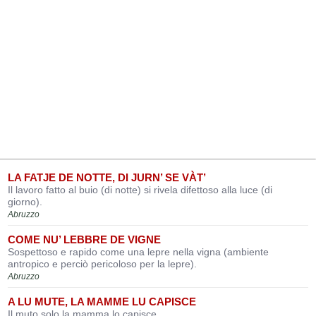
LA FATJE DE NOTTE, DI JURN’ SE VÀT’
Il lavoro fatto al buio (di notte) si rivela difettoso alla luce (di
giorno).
Abruzzo
COME NU’ LEBBRE DE VIGNE
Sospettoso e rapido come una lepre nella vigna (ambiente
antropico e perciò pericoloso per la lepre).
Abruzzo
A LU MUTE, LA MAMME LU CAPISCE
Il muto solo la mamma lo capisce