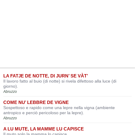
LA FATJE DE NOTTE, DI JURN’ SE VÀT’
Il lavoro fatto al buio (di notte) si rivela difettoso alla luce (di
giorno).
Abruzzo
COME NU’ LEBBRE DE VIGNE
Sospettoso e rapido come una lepre nella vigna (ambiente
antropico e perciò pericoloso per la lepre).
Abruzzo
A LU MUTE, LA MAMME LU CAPISCE
Il muto solo la mamma lo capisce