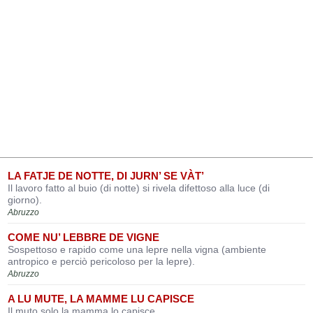
LA FATJE DE NOTTE, DI JURN’ SE VÀT’
Il lavoro fatto al buio (di notte) si rivela difettoso alla luce (di
giorno).
Abruzzo
COME NU’ LEBBRE DE VIGNE
Sospettoso e rapido come una lepre nella vigna (ambiente
antropico e perciò pericoloso per la lepre).
Abruzzo
A LU MUTE, LA MAMME LU CAPISCE
Il muto solo la mamma lo capisce