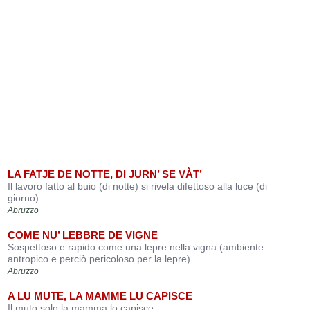
LA FATJE DE NOTTE, DI JURN’ SE VÀT’
Il lavoro fatto al buio (di notte) si rivela difettoso alla luce (di
giorno).
Abruzzo
COME NU’ LEBBRE DE VIGNE
Sospettoso e rapido come una lepre nella vigna (ambiente
antropico e perciò pericoloso per la lepre).
Abruzzo
A LU MUTE, LA MAMME LU CAPISCE
Il muto solo la mamma lo capisce