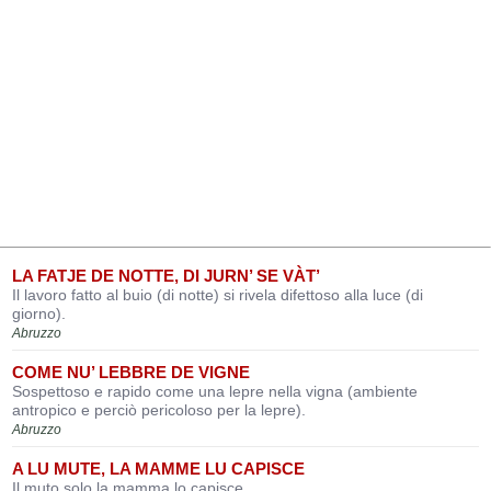
LA FATJE DE NOTTE, DI JURN’ SE VÀT’
Il lavoro fatto al buio (di notte) si rivela difettoso alla luce (di
giorno).
Abruzzo
COME NU’ LEBBRE DE VIGNE
Sospettoso e rapido come una lepre nella vigna (ambiente
antropico e perciò pericoloso per la lepre).
Abruzzo
A LU MUTE, LA MAMME LU CAPISCE
Il muto solo la mamma lo capisce